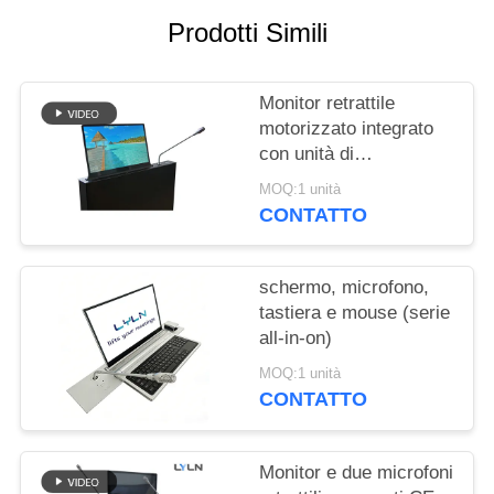
CITAZIONE
Prodotti Simili
MAPPA
Monitor retrattile
DEL
motorizzato integrato
SITO
con unità di
discussione della
MOQ:1 unità
conferenza, microfono
POLITICA
CONTATTO
retrattile
SULLA
PRIVACY
schermo, microfono,
tastiera e mouse (serie
all-in-on)
MOQ:1 unità
CONTATTO
Monitor e due microfoni