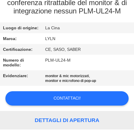
FABBRICA
conferenza ritrattabile del monitor & di
integrazione nessun PLM-UL24-M
CONTROLLO
Luogo di origine:
La Cina
DI
QUALITÀ
Marca:
LYLN
Certificazione:
CE, SASO, SABER
CONTATTICI
Numero di
PLM-UL24-M
modello:
Evidenziare:
,
NOTIZIA
monitor & mic motorizzati
monitor e microfono di pop-up
CASI
CONTATTACI!
RICHIEDA
DETTAGLI DI APERTURA
UNA