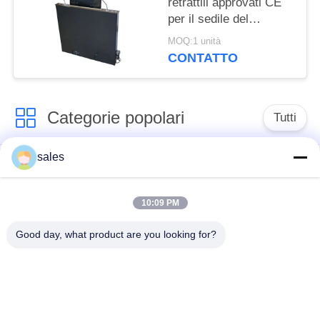
retrattili approvati CE
per il sedile del
presidente nel sistema
MOQ:1 unità
di conferenza
CONTATTO
Categorie popolari
Tutti
sales
Monitor & Mic
Monitor ritrattabile
ritrattabili
10:09 PM
Ascensore
Incavo della Tabella
Good day, what product are you looking for?
motorizzato del
di conferenza
monitor
La vibrazione alta
Targhetta di Digital
controlla