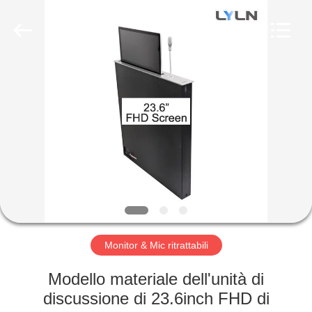
AV
Equipment
Company
Limited.
All
Rights
Reserved.
CASA
PRODOTTI
VIDEO
CIRCA
NOI
Monitor & Mic ritrattabili
GIRO
Modello materiale dell'unità di
DELLA
discussione di 23.6inch FHD di