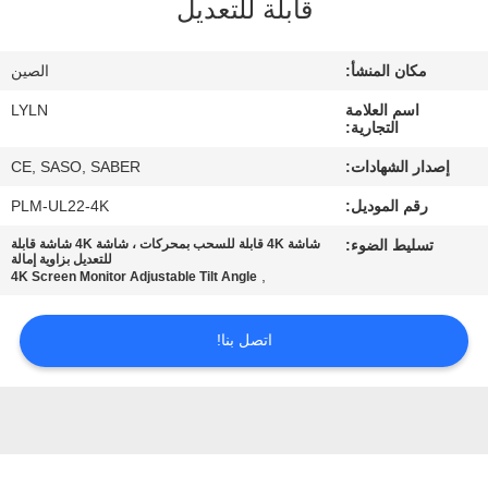
قابلة للتعديل
جولة
في
مكان المنشأ:
الصين
المعمل
اسم العلامة
LYLN
التجارية:
مراقبة
إصدار الشهادات:
CE, SASO, SABER
الجودة
رقم الموديل:
PLM-UL22-4K
تسليط الضوء:
شاشة 4K قابلة للسحب بمحركات ، شاشة 4K شاشة قابلة
اتصل
للتعديل بزاوية إمالة
,
4K Screen Monitor Adjustable Tilt Angle
بنا
اتصل بنا!
أخبار
حالات