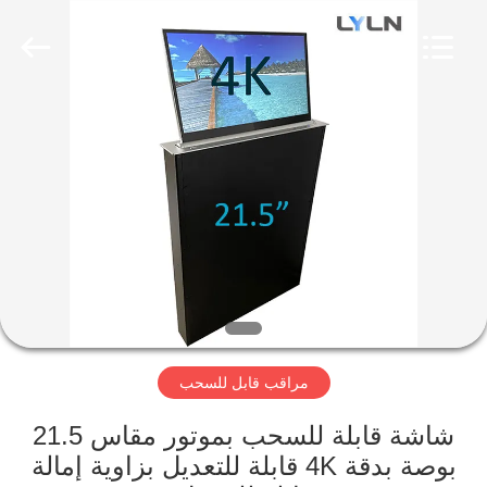
Lyln
AV
Equipment
Company
Limited.
All
Rights
Reserved.
الصفحة
الرئيسية
منتجات
أشرطة
فيديو
مراقب قابل للسحب
معلومات
عنا
شاشة قابلة للسحب بموتور مقاس 21.5
بوصة بدقة 4K قابلة للتعديل بزاوية إمالة