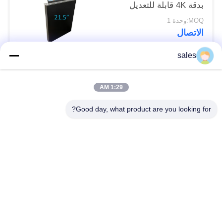
بدقة 4K قابلة للتعديل
بزاوية إمالة قابلة للتعديل
MOQ:وحدة 1
الاتصال
sales
فئات شعبية
جميع
1:29 AM
مرقاب وميكروفون
Good day, what product are you looking for?
مراقب قابل للسحب
قابل للسحب
مأخذ طاولة المؤتمر
رفع الشاشة بمحركات
شاشة الوجه لأعلى
لوحة رقمية
رفع جهاز عرض
نظام إدارة المؤتمرات
بمحركات