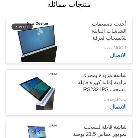
منتجات مماثلة
اطلب
اقتباس
أحدث تصميمات
الشاشات القابلة
خريطة
للانسحاب لغرفة
المؤتمرات وغرفة
الموقع
MOQ:1 وحدة
التدريب
الاتصال
سياسة
شاشة مزودة بمحرك
الخصوصية
بزاوية إمالة كبيرة قابلة
للسحب RS232 IPS
عرض كامل بسمك 1.8
MOQ:وحدة 1
مم
الاتصال
شاشة قابلة للسحب
بموتور مقاس 21.5 بوصة