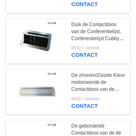
KWALITEITSCONTROLE
gecertificeerd
CONTACT
CONTACTEER
Duik de Contactdoos
24
ONS
van de Conferentielijst,
De Contactdoos van
Conferentielijst Cubby
met Luchtactuator op
NIEUWS
de conferentielijst
MOQ:1 eenheid
CONTACT
GEVALLEN
De zilveren/Zwarte Kleur
motoriseerde de
VERZOEK
Contactdoos van de
11
OM EEN
Conferentielijst, Tik op
MOQ:1 eenheid
Gemotoriseerde
Machtsafzet
CONTACT
CITAAT
Monitorlift
SITEMAP
De geborstelde
Contactdoos van de de