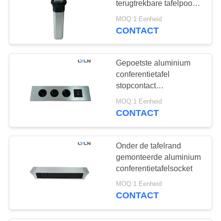
terugtrekbare tafelpoort
1
met draadloos oplader
MOQ:1 Eenheid
Intrekbaar Digitaal
CONTACT
Naambord
Gepoetste aluminium
conferentietafel
stopcontact
stroompaneel Zilveren
MOQ:1 Eenheid
kleur
CONTACT
6
Gooseneck
Onder de tafelrand
Microfoon
gemonteerde aluminium
conferentietafelsocket
MOQ:1 Eenheid
CONTACT
4