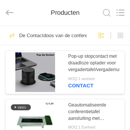
AV
Equipment
Company
Producten
Limited.
All
Rights
Reserved.
HUIS
41
De Contactdoos van de conferentielijst
Intrekbare Monitor
PRODUCTEN
Pop-up stopcontact met
draadloze oplader voor
VIDEOS
vergadertafel/vergaderruimte
MOQ:1 eenheid
ONGEVEER
CONTACT
17
ONS
Intrekbare Monitor &
Geautomatiseerde
FABRIEKSREIS
conferentietafel
Mic
aansluiting met
draadloos opladen CE-
MOQ:1 Eenheid