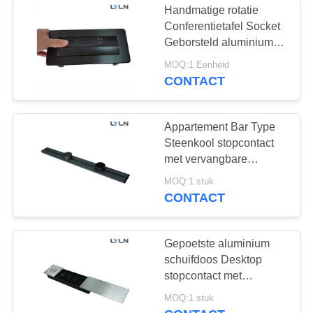
Handmatige rotatie
Conferentietafel Socket
AV muurplaat
Geborsteld aluminium
materiaal
MOQ:1 Eenheid
CONTACT
Appartement Bar Type
Steenkool stopcontact
2
met vervangbare
oplaadmodule SASO
MOQ:1 stuk
Mic Lift
CONTACT
Gepoetste aluminium
schuifdoos Desktop
stopcontact met
draadloze
3
MOQ:1 stuk
oplaadmodule