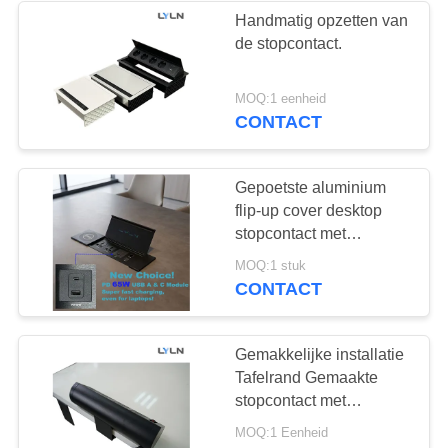
Handmatig opzetten van
de stopcontact.
10
Gemotoriseerde
MOQ:1 eenheid
CONTACT
Projectorlift
Gepoetste aluminium
flip-up cover desktop
stopcontact met
draadloos oplader
1
MOQ:1 stuk
CONTACT
Conferentiebeheersyst
Gemakkelijke installatie
Tafelrand Gemaakte
stopcontact met
bevestiging
MOQ:1 Eenheid
Zandgeblazen afwerking