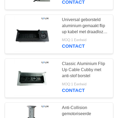
CONTACT
2
Gemotoriseerde TV-
Universal geborsteld
aluminium gemaakt flip
Tik
up kabel met draadloze
oplader
MOQ:1 Eenheid
CONTACT
Classic Aluminium Flip
1
Up Cable Cubby met
De Controle APP
anti-stof borstel
van de monitorlift
MOQ:1 Eenheid
CONTACT
Anti-Collision
gemotoriseerde