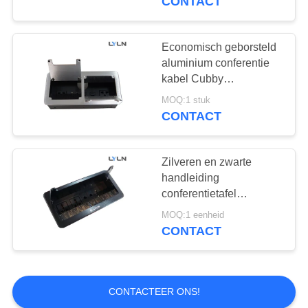
CONTACT
Minidesktoppc
Economisch geborsteld
aluminium conferentie
kabel Cubby
handleiding Flip Up
MOQ:1 stuk
CONTACT
1
Hoogte Regelbaar
Zilveren en zwarte
handleiding
Bureau
conferentietafel
stopcontact, pop up
MOQ:1 eenheid
cubby CE-certificaat
CONTACT
4
CONTACTEER ONS!