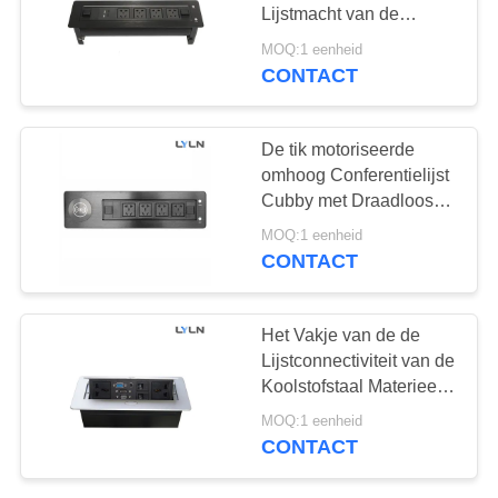
Lijstmacht van de
PRIVACYBELEID
Aluminiumvergadering,
MOQ:1 eenheid
Tik op Vakje voor
CONTACT
13
Conferentielijst
De tik controleert
De tik motoriseerde
omhoog
omhoog Conferentielijst
Cubby met Draadloos
het Laden Verklaard Ce
MOQ:1 eenheid
CONTACT
4
Het Vakje van de de
Lijstconnectiviteit van de
Digitaal Naambord
Koolstofstaal Materieel
Conferentie Ce
MOQ:1 eenheid
Verklaard Model pss-04
CONTACT