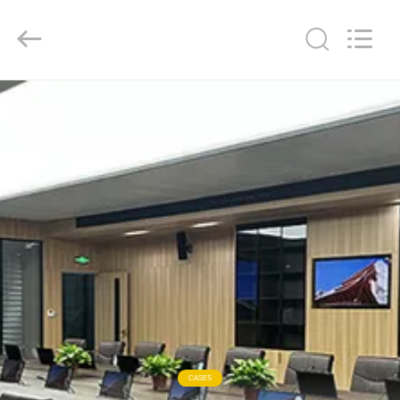
Lyln
AV
Equipment
Company
Limited.
All
Rights
Reserved.
RUMAH
PRODUK
VIDEO
TENTANG
KAMI
TUR
PABRIK
CASES