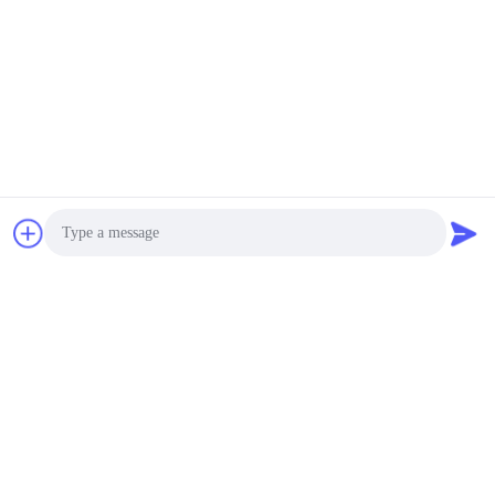
Photo
Video Call
Audio Call