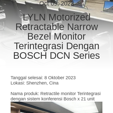
Oct 09, 2023
KONTROL
LYLN Motorized
KUALITAS
Retractable Narrow
HUBUNGI
Bezel Monitor
KAMI
Terintegrasi Dengan
BOSCH DCN Series
BERITA
KASUS
Tanggal selesai: 8 Oktober 2023
Lokasi: Shenzhen, Cina
PERMINTAAN
Nama produk: Retractile m
onitor Terintegrasi
PENAWARAN
dengan sistem konferensi Bosch x 21 unit