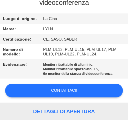
FABBRICA
videoconferenza
CONTROLLO
Luogo di origine:
La Cina
DI
Marca:
LYLN
QUALITÀ
Certificazione:
CE, SASO, SABER
Numero di
PLM-UL13, PLM-UL15, PLM-UL17, PLM-
modello:
UL19, PLM-UL22, PLM-UL24.
CONTATTICI
Evidenziare:
,
Monitor ritrattabile di alluminio
,
,
Monitor ritrattabile spazzolato
15
NOTIZIA
6» monitor della stanza di videoconferenza
CONTATTACI!
CASI
RICHIEDA
DETTAGLI DI APERTURA
UNA