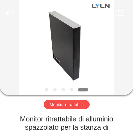
AV
Equipment
Company
Limited.
All
Rights
Reserved.
CASA
PRODOTTI
VIDEO
CIRCA
NOI
Monitor ritrattabile
GIRO
Monitor ritrattabile di alluminio
DELLA
spazzolato per la stanza di