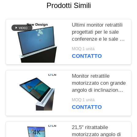
CITAZIONE
Prodotti Simili
MAPPA
Ultimi monitor retrattili
DEL
progettati per le sale
conferenze e le sale di
SITO
formazione
MOQ:1 unità
CONTATTO
POLITICA
SULLA
Monitor retrattile
PRIVACY
motorizzato con grande
angolo di inclinazione
RS232 IPS Full View
MOQ:1 unità
1,8 mm di spessore
CONTATTO
21,5" ritrattabile
motorizzato angolo di