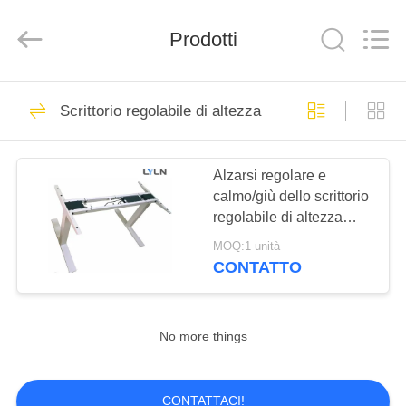
AV
Equipment
Company
Prodotti
Limited.
All
Rights
Reserved.
CASA
42
Scrittorio regolabile di altezza
Monitor ritrattabile
PRODOTTI
Alzarsi regolare e
calmo/giù dello scrittorio
VIDEO
regolabile di altezza
motorizzato stanza di
MOQ:1 unità
addestramento
CIRCA
CONTATTO
17
NOI
Monitor & Mic
No more things
GIRO
ritrattabili
DELLA
CONTATTACI!