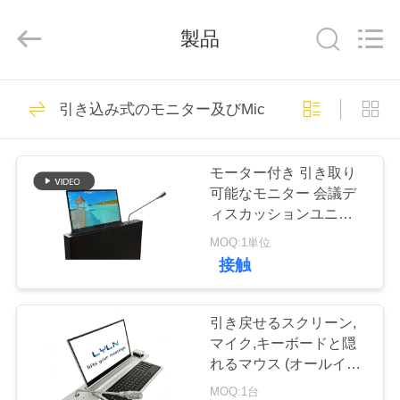
イ
ヤ
製品
ー.
Copyright
©
2020
-
家
42
2026
Lyln
引き込み式のモニター及びMic
AV
引き込み式のモニ
Equipment
Company
Limited.
製
All
ター
Rights
モーター付き 引き取り
Reserved.
品
可能なモニター 会議デ
ィスカッションユニット
と統合 マイクが引き取
MOQ:1単位
ビ
れます
接触
17
デ
引き込み式のモニ
オ
引き戻せるスクリーン,
マイク,キーボードと隠
ター及びMic
れるマウス (オールイン
ワンシリーズ)
私
MOQ:1台