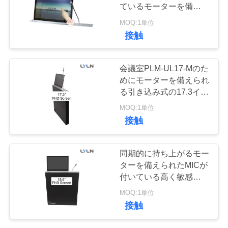
品
ているモーターを備えら
質
れたコンピュータ モニ
MOQ:1単位
ターの上昇
13
接触
管
上りフリップは監
理
会議室PLM-UL17-Mのた
察します
めにモーターを備えられ
る引き込み式の17.3イン
私
チFHDのモニター及び
MOQ:1単位
達
Mic
接触
に
4
同期的に持ち上がるモー
連
デジタル ネームプ
ターを備えられたMICが
絡
付いている高く敏感なモ
レート
ーターを備えられた引き
MOQ:1単位
し
込み式15.6inch FHD
接触
Lcdのモニター
な