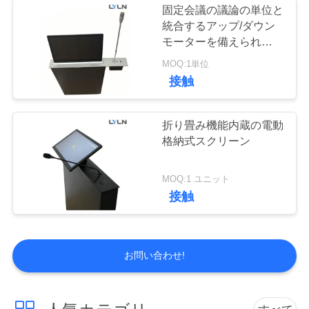
固定会議の議論の単位と
統合するアップ/ダウン
AVの壁版
モーターを備えられた引
き込み式のモニターを持
MOQ:1単位
ち上げて下さい
接触
折り畳み機能内蔵の電動
格納式スクリーン
2
MOQ:1 ユニット
Micの上昇
接触
お問い合わせ!
3