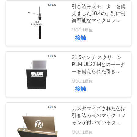
さ
引き込み式モーターを備
えました18.4の」別に制
10
い
御可能なマイクロフォン
モーターを備えら
が付いているLcdのモニ
MOQ:1単位
ターの上昇にぽんと鳴ら
接触
ニ
れたプロジェクタ
して下さい
ュ
ー上昇
21.5インチ スクリーン
ー
PLM-UL22-Mとのモータ
ーを備えられた引き込み
ス
式のモニター及びMic
1
MOQ:1単位
110~240V
接触
会議の管理システ
ケ
ム
カスタマイズされた色は
ー
引き込み式のマイクロフ
ス
ォンが付いているタッチ
画面のモニターの上昇に
MOQ:1単位
モーターを備えました