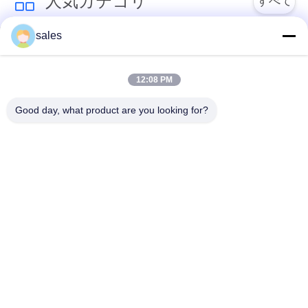
人気カテゴリ
すべて
小型デスクトップ
sales
パソコン
引き込み式のモニタ
引き込み式のモニタ
ー
ー及びMic
12:08 PM
モーターを備えられ
Good day, what product are you looking for?
会議の席のソケット
たモニターの上昇
1
上りフリップは監察
デジタル ネームプレ
高さの調節可能な机
します
ート
モーターを備えられ
たプロジェクター上
会議の管理システム
昇
4