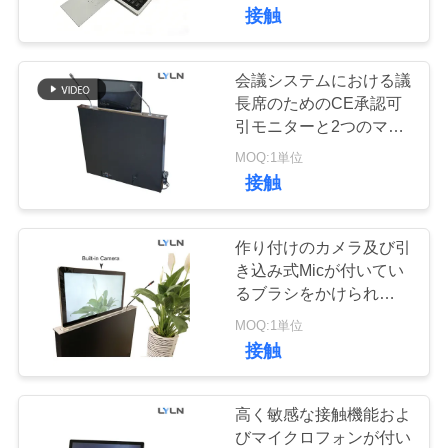
接触
達
に
会議システムにおける議
24
つ
長席のためのCE承認可
会議の席のソケッ
引モニターと2つのマイ
い
ク
MOQ:1単位
ト
接触
て
作り付けのカメラ及び引
工
き込み式Micが付いてい
場
るブラシをかけられたア
11
ルミニウムによってモー
MOQ:1単位
モーターを備えら
旅
ターを備えられる引き込
接触
み式のモニター
行
れたモニターの上
高く敏感な接触機能およ
昇
びマイクロフォンが付い