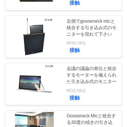
接触
引
2
用
モーターを備えら
左側でgooseneck micと
統合する引き込み式のモ
を
れたTVフリップ
ニターを現れて下さい
要
MOQ:1単位
接触
求
し
会議の議論の単位と統合
1
な
するモーターを備えられ
上昇制御APPを監視
た引き込み式のモニター
さ
MOQ:1単位
して下さい
い
接触
地
Gooseneck Micと統合す
る30度の傾きの引き込