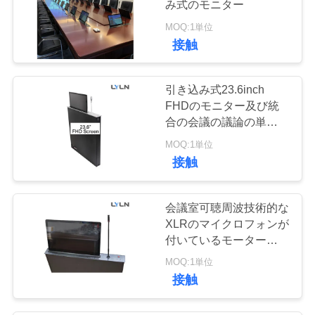
図
み式のモニター
1
MOQ:1単位
デジタル引き込み
接触
プ
式のネームプレー
ラ
引き込み式23.6inch
ト
イ
FHDのモニター及び統
合の会議の議論の単位物
バ
質的なモデルPLM-
MOQ:1単位
UL24-M無し
6
シ
接触
Gooseneckのマイ
ー
会議室可聴周波技術的な
クロフォン
ポ
XLRのマイクロフォンが
付いているモーターを備
リ
えられたコンピュータ
MOQ:1単位
モニターの上昇
シ
接触
Interating
ー
4