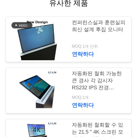
관
유사한 제품
리
컨퍼런스실과 훈련실의
최신 설계 후집 모니터
문
의
MOQ:1개 단위
연락하다
하
기
자동화된 철회 가능한
큰 경사 각 감시자
RS232 IPS 전경
소
1.8mm 두껍게
MOQ:1개
식
연락하다
케
자동화된 철회할 수 있
는 21.5 " 4K 스크린 모