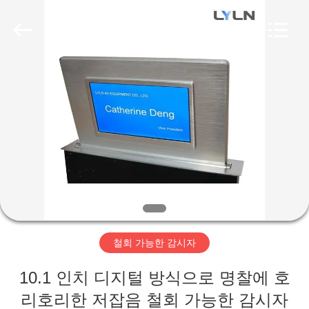
자.
Copyright
©
2020
-
2026
Lyln
AV
집
Equipment
Company
Limited.
All
Rights
Reserved.
제
품
동
영
철회 가능한 감시자
상
10.1 인치 디지털 방식으로 명찰에 호
리호리한 저잡음 철회 가능한 감시자
회