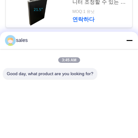
이
니터 조정할 수 있는 경
사각
스
MOQ:1 유닛
연락하다
조
sales
모든
회
를
3:45 AM
철회 가능한 감시자 &
철회 가능한 감시자
요
Mic
Good day, what product are you looking for?
청
회의장 소켓
자동화된 감시자 상승
하
다
위 손가락으로 튀김
디지털 방식으로 명찰
은 감시합니다
사
자동화된 영사기 상