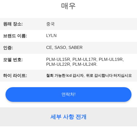
매우
사
소
원래 장소:
중국
개
LYLN
브랜드 이름:
CE, SASO, SABER
인증:
공
PLM-UL15R, PLM-UL17R, PLM-UL19R,
모델 번호:
PLM-UL22R, PLM-UL24R.
장
,
하이 라이트:
철회 가능한 lcd 감시자
위로 감시합니다 터지십시오
견
학
연락처!
품
세부 사항 전개
질