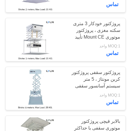
تور
تماس
کارخانه
پروژکتور خودکار 3 متری
سکته مغزی ، پروژکتور
کنترل
موتوری Mount CE تأیید
کیفیت
شده است
MOQ:1 واحد
تماس
با
ما
پروژکتور سقفی پروژکتور
کربن مونتاژ ، 5 متر
تماس
سیستم آسانسور سقفی
بگیرید
پروژکتور
MOQ:1 واحد
تماس
اخبار
بالابر قیچی پروژکتور
موارد
موتوری سقفی با حداکثر