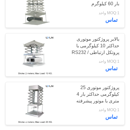
بار 60 کیلوگرم
MOQ:1 واحد
درخواست
تماس
نقل قول
بالابر پروژکتور موتوری
نقشه
حداکثر 10 کیلوگرمی با
پروتکل ارتباطی RS232 /
سایت
485
MOQ:1 واحد
تماس
سیاست
حفظ
پروژکتور موتوری 25
حریم
کیلوگرمی حداکثر بار 4
متری با موتور پیشرفته
خصوصی
سنکرون بلند می شود
MOQ:1 واحد
تماس