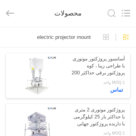
Lyln
AV
Equipment
محصولات
Company
Limited.
All
Rights
Reserved.
صفحه
electric projector mount
اصلی
آسانسور پروژکتور موتوری
محصولات
با طراحی زیبا ، کوه
پروژکتور برقی حداکثر 200
فیلم
کیلوگرمی
MOQ:1 واحد
تماس
های
درباره
پروژکتور موتوری 2 متری
با حداکثر بار 25 کیلوگرمی
ما
با دارنده پروژکتور جهانی
MOQ:1 واحد