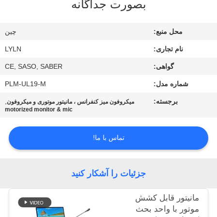
بصورت جداگانه
تور
کارخانه
محل منبع:
چین
نام تجاری:
LYLN
کنترل
گواهی:
CE, SASO, SABER
کیفیت
شماره مدل:
PLM-UL19-M
با
برجسته:
,
میکروفون میز کنفرانس ، مانیتور موتوری و میکروفون
motorized monitor & mic
ما
تماس
تماس با ما!
بگیرید
جزئیات را آشکار کنید
اخبار
مانیتور قابل کشش
موتور با واحد بحث
موارد