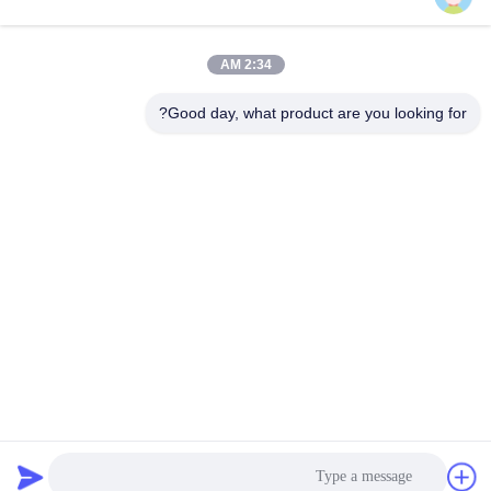
دسته بندی های محبوب
همه
2:34 AM
مانیتور جمع شده و
Good day, what product are you looking for?
مانیتور جمع شدنی
میکروفون
پریز میز کنفرانس
بالابر مانیتور موتوری
تلنگر را بالا بکشید
پلاک دیجیتالی
سیستم مدیریت
بالابر پروژکتور موتوری
کنفرانس
اشتراک