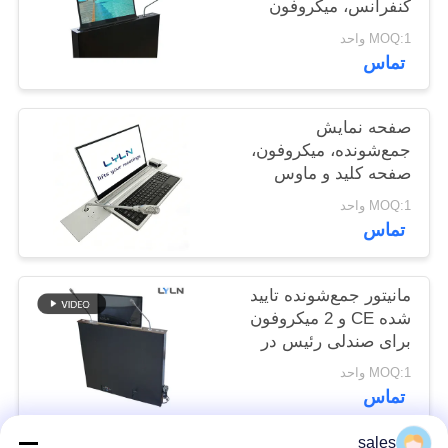
کنفرانس، میکروفون
قابل کشش
MOQ:1 واحد
درخواست
تماس
نقل قول
صفحه نمایش
نقشه
جمع‌شونده، میکروفون،
صفحه کلید و ماوس
سایت
مخفی‌شونده (سری
MOQ:1 واحد
همه‌کاره)
تماس
سیاست
حفظ
مانیتور جمع‌شونده تایید
حریم
شده CE و 2 میکروفون
برای صندلی رئیس در
خصوصی
سیستم کنفرانس
MOQ:1 واحد
تماس
sales