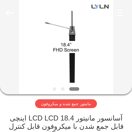
Lyln
AV
Equipment
Company
Limited.
All
Rights
Reserved.
صفحه
اصلی
محصولات
فیلم
های
مانیتور جمع شده و میکروفون
درباره
ما
آسانسور مانیتور LCD LCD 18.4 اینچی
قابل جمع شدن با میکروفون قابل کنترل