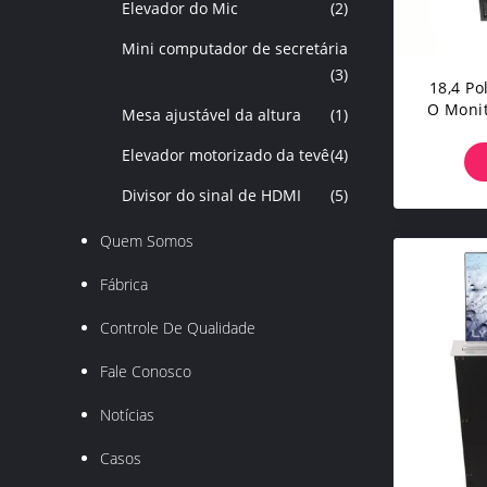
Elevador do Mic
(2)
Mini computador de secretária
(3)
18,4 P
O Monit
Mesa ajustável da altura
(1)
De C
Acim
Elevador motorizado da tevê
(4)
Divisor do sinal de HDMI
(5)
Quem Somos
Fábrica
Controle De Qualidade
Fale Conosco
Notícias
Casos