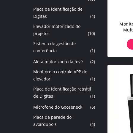
Placa de identificação de
Digitas
(4)
Monito
Elevador motorizado do
Mult
projetor
(10)
Form
Sistema de gestão de
conferência
(1)
Aleta motorizada da tevê
(2)
Monitore o controle APP do
elevador
(1)
Placa de identificação retrátil
de Digitas
(1)
Microfone do Gooseneck
(6)
Placa de parede do
avoirdupois
(4)