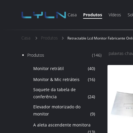
Casa
Produtos
Vídeos
So
Casa
Produtos
Retractable Lcd Monitor Fabricante Onl
palavras-chav
Produtos
(146)
Monitor retrátil
(40)
Monitor & Mic retráteis
(16)
Soquete da tabela de
conferência
(24)
Elevador motorizado do
monitor
(9)
A aleta ascendente monitora
(13)