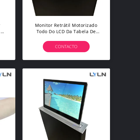
r
Monitor Retrátil Motorizado
ma
Todo Do LCD Da Tabela De
o
Conferência Em Um
Certificado Do CE Do Sistema
CONTACTO