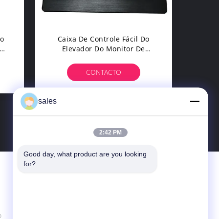
do
Caixa De Controle Fácil Do
om
Elevador Do Monitor De
Conexão Para Sistemas Do
Elevador Do Monitor De Lyln
CONTACTO
sales
2:42 PM
Good day, what product are you looking 
for?
Fale Conosco
Lyln AV Equipment Company Limited
primeiro BLDG, parque industrial de
Baishui, rua de Shijing, distrito de Baiyun,
o