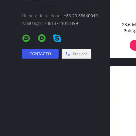
Número de telefone :
+86 20 85640049
Whatsapp :
+8613711018499
23,6 M
Poleg
Para A
Free call