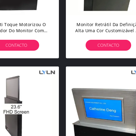
ti Toque Motorizou O
Monitor Retrátil Da Definiç
ador Do Monitor Com
Alta Uma Cor Customizável
o - Monitor Da Moldura
15,5 Polegadas, Corredor
FHD
Quieto
CONTACTO
CONTACTO