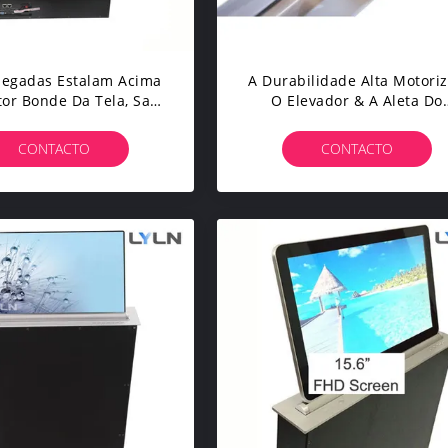
olegadas Estalam Acima
A Durabilidade Alta Motori
or Bonde Da Tela, Sala
O Elevador & A Aleta Do
onferências Estalam
Monitor Com Antissistema 
a O Monitor Do Lcd
Proteção Da Pitada
CONTACTO
CONTACTO