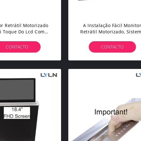
r Retrátil Motorizado
A Instalação Fácil Monito
i Toque Do Lcd Com
Retrátil Motorizado, Siste
a Personalizada Do
Do Elevador Do Monitor D
Painel Superior
Lcd
CONTACTO
CONTACTO