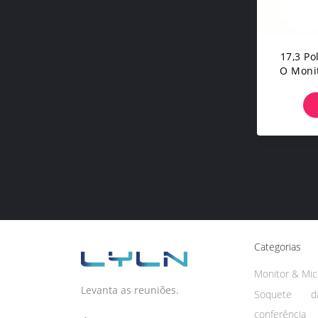
17,3 P
O Monit
V
Categorias
Monitor & Mic 
Levanta as reuniões.
Soquete 
conferência