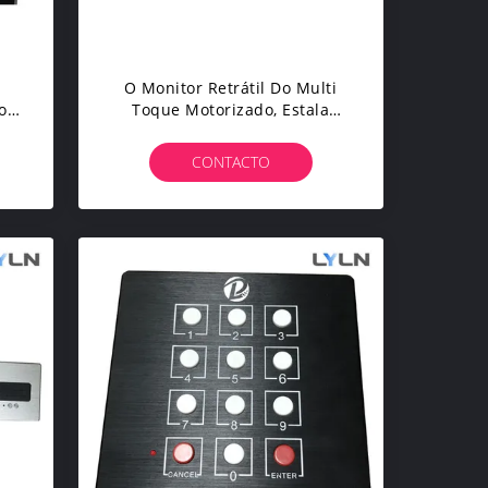
O Monitor Retrátil Do Multi
o
Toque Motorizado, Estala
ão
Monitora Acima A Espessura
da
De 1.8mm
CONTACTO