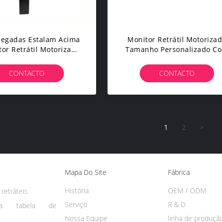
olegadas Estalam Acima
Monitor Retrátil Motoriza
or Retrátil Motorizado
Tamanho Personalizado C
Para A Sala Da
Material De Alumínio
ideoconferência
Escovado
CONTACTO
CONTACTO
1
2
>
Mapa Do Site
Fábrica
História
OEM / ODM
retráteis
Serviço
R & D
da tabela de
Nossa Equipe
linha de produçã