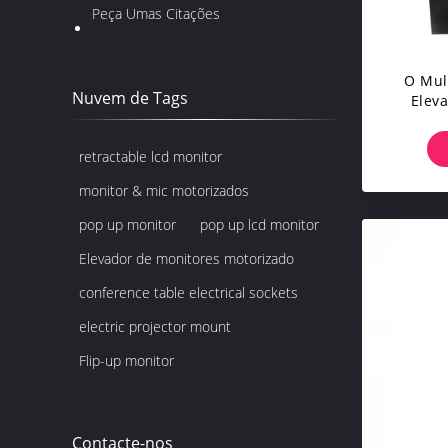
Peça Umas Citações
O Mul
Nuvem de Tags
Elev
Estreit
retractable lcd monitor
monitor & mic motorizados
pop up monitor
pop up lcd monitor
Elevador de monitores motorizado
conference table electrical sockets
electric projector mount
Flip-up monitor
Contacte-nos