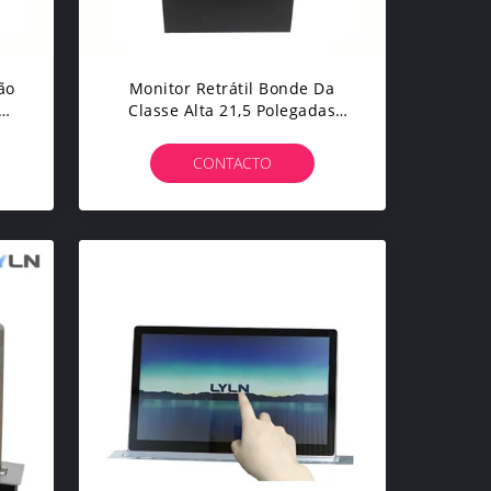
ão
Monitor Retrátil Bonde Da
 De
Classe Alta 21,5 Polegadas
Com Acréscimo - Projeto
Magro
CONTACTO