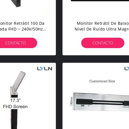
onitor Retrátil 100 Da
Monitor Retrátil De Baixo
ada FHD ~ 240V/50Hz
Nível De Ruído Ultra Magr
 Sala Video Da Parede
Com A Placa De Identificaç
De 10,1 Digitas Da Polega
CONTACTO
CONTACTO