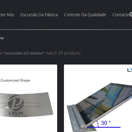
bre Nós
Excursão Da Fábrica
Controle Da Qualidade
Contacte-
ine
e:"
" match 20 products
retractable lcd monitor