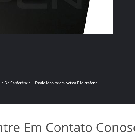
la De Conferência
Estale Monitoram Acima E Microfone
ntre Em Contato Conos