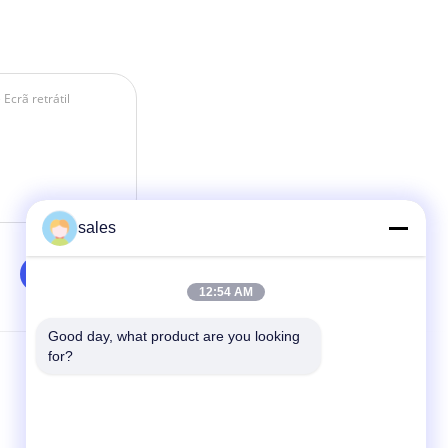
sales
12:54 AM
Good day, what product are you looking 
for?
Fale Conosco
Lyln AV Equipment Company Limited
primeiro BLDG, parque industrial de