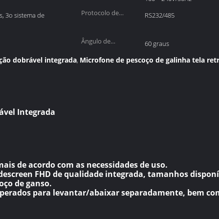
Protocolo de
s, 3o sistema de
RS232/485
comunicação:
Ângulo de
60 graus
inclinação:
nção dobrável integrada
Microfone de pescoço de galinha tela retr
,
ável Integrada
mais de acordo com as necessidades de uso.
escreen FHD de qualidade integrada, tamanhos disponívei
oço de ganso.
operados para levantar/abaixar separadamente, bem co