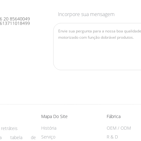
Incorpore sua mensagem
6 20 85640049
613711018499
Mapa Do Site
Fábrica
História
OEM / ODM
retráteis
Serviço
R & D
da tabela de