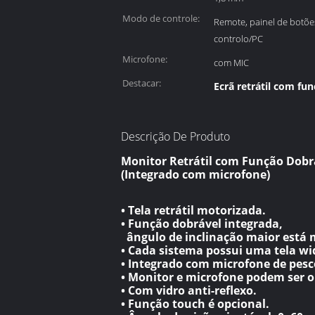
superior:
Modo de controle:
Remote, painel de botõe
controlo/PC
Microfone:
com MIC
Destacar:
Ecrã retrátil com fu
Descrição De Produto
Monitor Retrátil com Função Dobr
(Integrado com microfone)
• Tela retrátil motorizada.
• Função dobrável integrada,
ângulo de inclinação maior está 
• Cada sistema possui uma tela wid
• Integrado com microfone de pesc
• Monitor e microfone podem ser 
• Com vidro anti-reflexo.
• Função touch é opcional.