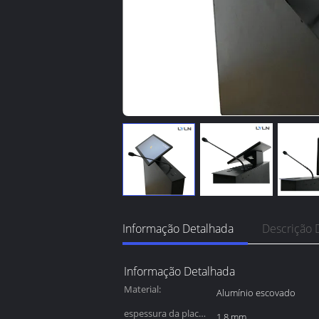
Informação Detalhada
Descrição 
Informação Detalhada
Material:
Alumínio escovado
espessura da placa
1,8 mm