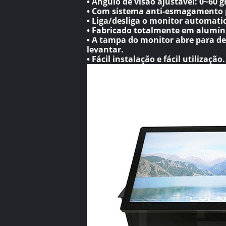
• Ângulo de visão ajustável: 0~60 g
• Com sistema anti-esmagamento 
• Liga/desliga o monitor automat
• Fabricado totalmente em alumín
• A tampa do monitor abre para d
levantar.
• Fácil instalação e fácil utilização.