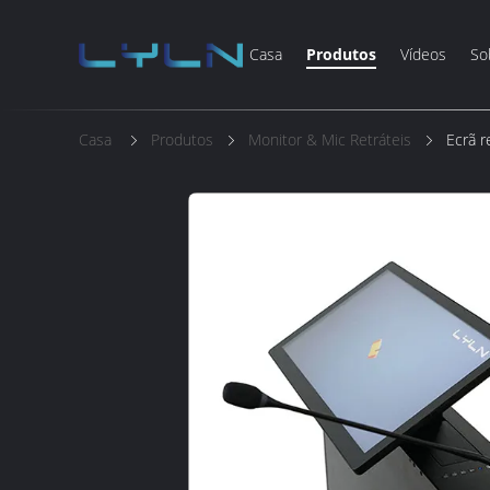
Casa
Produtos
Vídeos
So
Casa
Produtos
Monitor & Mic Retráteis
Ecrã r