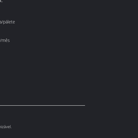
:
xa/pálete
s/mês
izável.