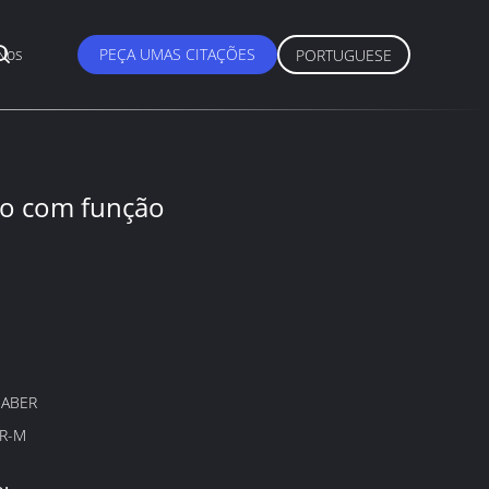
Nos
PEÇA UMAS CITAÇÕES
PORTUGUESE
ado com função
SABER
R-M