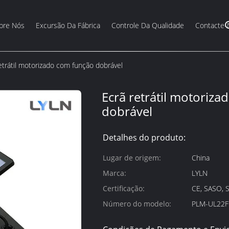
bre Nós
Excursão Da Fábrica
Controle Da Qualidade
Contacte-
etrátil motorizado com função dobrável
Ecrã retrátil motoriz
dobrável
Detalhes do produto:
Lugar de origem:
China
Marca:
LYLN
Certificação:
CE, SASO, 
Número do modelo:
PLM-UL22F