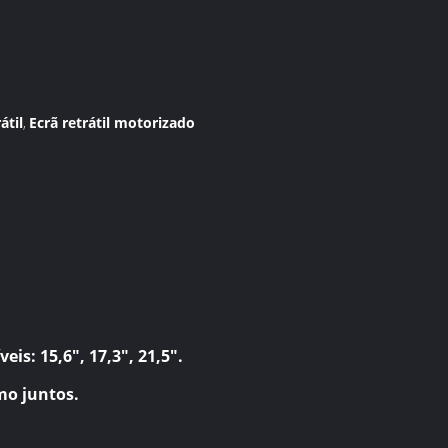
átil
Ecrã retrátil motorizado
,
s: 15,6", 17,3", 21,5".
mo juntos.