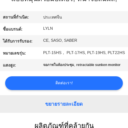
ทัวร์
สถานที่กำเนิด:
ประเทศจีน
โรงงาน
LYLN
ชื่อแบรนด์:
CE, SASO, SABER
ได้รับการรับรอง:
ควบคุม
PLT-15HS， PLT-17HS, PLT-19HS, PLT22HS
หมายเลขรุ่น:
คุณภาพ
,
แสงสูง:
จอภาพในห้องประชุม
retractable sunken monitor
ติดต่อเรา!
ติดต่อ
เรา
ขยายรายละเอียด
ข่าว
ผลิตภัณฑ์ที่คล้ายกัน