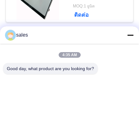
นโยบาย
MOQ:1 ยูนิต
ติดต่อ
ความ
เป็น
sales
หมวดหมู่ยอดนิยม
ทั้งหมด
ส่วน
4:35 AM
Retractable Monitor &
ตัว
จอภาพหด
Mic
Good day, what product are you looking for?
ลิฟท์ตรวจสอบด้วย
ซ็อกเก็ตโต๊ะประชุม
เครื่องยนต์
Flip Up Monitor
แผ่นป้ายดิจิตอล
ยกโปรเจ็กเตอร์
ระบบการจัดการการ
เครื่องยนต์
ประชุม