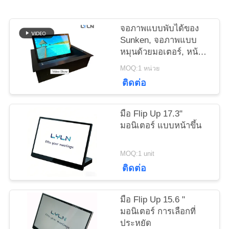
คดี
จอภาพแบบพับได้ของ
Sunken, จอภาพแบบ
หมุนด้วยมอเตอร์, หน้า
ขอ
จอสัมผัส,
MOQ:1 หน่วย
ติดต่อ
ใบ
เสนอ
มือ Flip Up 17.3"
มอนิเตอร์ แบบหน้าขึ้น
ราคา
MOQ:1 unit
ติดต่อ
แผนผัง
เว็บไซต์
มือ Flip Up 15.6 "
มอนิเตอร์ การเลือกที่
ประหยัด