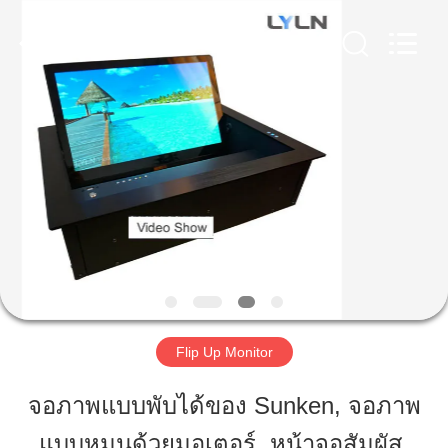
2026
Lyln
AV
Equipment
Company
Limited.
All
Rights
Reserved.
บ้าน
สินค้า
วิดีโอ
เกี่ยว
Flip Up Monitor
กับ
จอภาพแบบพับได้ของ Sunken, จอภาพ
เรา
แบบหมุนด้วยมอเตอร์, หน้าจอสัมผัส,