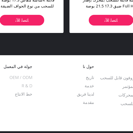
 قابلة للسحب بموتور مقاس
شاشة مزودة بمحرك بزاوية إم
21.5 بوصة بدقة 4K قابلة للتعديل
كبيرة قابلة للسحب 2 IPS
بزاوية إمالة قابلة للتعديل
كامل بسمك 1.8 مم
ﺎﺘﺼﻟ ﺍﻶﻧ
ﺎﺘﺼﻟ ﺍﻶﻧ
حول نا
جولة في المعمل
تاريخ
OEM / ODM
وفون قابل للسحب
خدمة
R & D
مؤتمر
لدينا فريق
خط الانتاج
بمحركات
مقدمة
للسحب