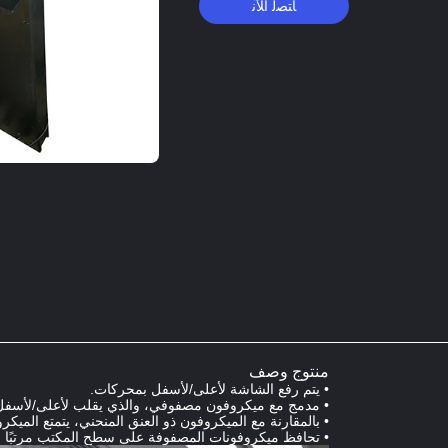
ﺎﺘﺼﻟ ﺍﻶﻧ
منتوج وصف
•
يتم رفع الشاشة لأعلى/لأسفل بمحركات.
•
مدمج مع ميكروفون مصفوفي، والذي يقلب لأعلى/لأسفل
•
بالمقارنة مع الميكروفون ذو العنق المنحني، يتمتع الميك
•
تحافظ ميكروفونات المصفوفة على سطح المكتب مرتبًا ولا 