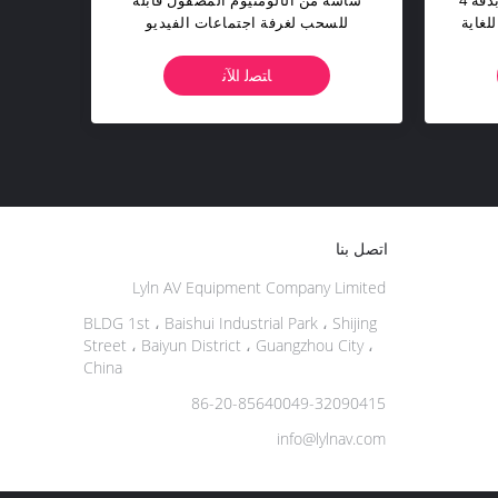
الة
أحدث تصميمات الشاشات القابلة
عالية
RS23 عرض
للانسحاب لغرفة المؤتمرات وغرفة
التدريب
ﺎﺘﺼﻟ ﺍﻶﻧ
اتصل بنا
Lyln AV Equipment Company Limited
BLDG 1st ، Baishui Industrial Park ، Shijing
Street ، Baiyun District ، Guangzhou City ،
China
86-20-85640049-32090415
info@lylnav.com