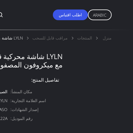
اطلب اقتباس
ARABIC
منزل
المنتجات
مراقب قابل للسحب
LYLN شاشة محركية قابلة للانسحاب متكاملة مع ميكروفون المصفوفة
LYLN شاشة محركية 
مع ميكروفون المصفوف
تفاصيل المنتج:
مكان المنشأ:
الصي
اسم العلامة التجارية:
LYLN
إصدار الشهادات:
SASO
رقم الموديل:
L22A