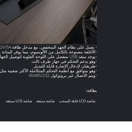
• يعمل على نظام الجهد المنخفض، مع مدخل طاقة DC 12V/5A.
•
الأغلفة مصنوعة بالكامل من الألومنيوم، مما يوفر المتانة و
•
يوجد منفذ USB منفصل على اللوحة العلوية لتوصيل الجهاز الثالث.
•
وهو يدعم التحكم في جهاز طرف ثالث.
•
طريقتان لإدخال الإشارة قابلة للتبديل.
•
وهو متوافق مع أنظمة التحكم المتكاملة الأكثر شعبية مثل Crestron، وExtron، وQSC
•
ويتم الاتصال عبر بروتوكول RS485/232.
بطاقة:
شاشة LCD قابلة للسحب
شاشة منبثقة
شاشة LCD منبثقة