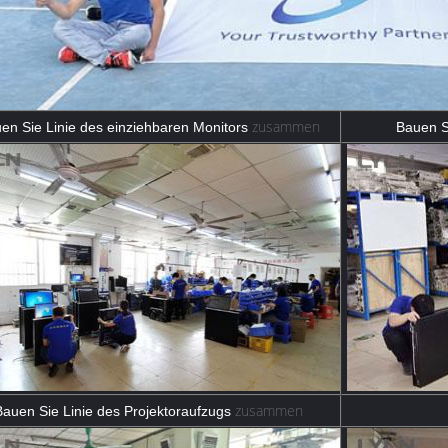
zusammen
en Sie Linie des
einziehbaren Monitors
Bauen S
zusammen
Bauen Sie Linie des
Projektoraufzugs