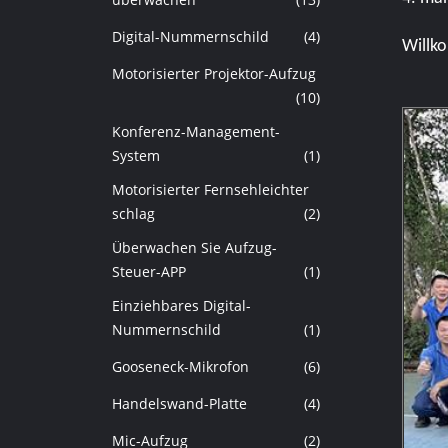
Digital-Nummernschild
(4)
Willk
Motorisierter Projektor-Aufzug
(10)
Konferenz-Management-
System
(1)
Motorisierter Fernsehleichter
schlag
(2)
Überwachen Sie Aufzug-
Steuer-APP
(1)
Einziehbares Digital-
Nummernschild
(1)
Gooseneck-Mikrofon
(6)
Handelswand-Platte
(4)
Mic-Aufzug
(2)