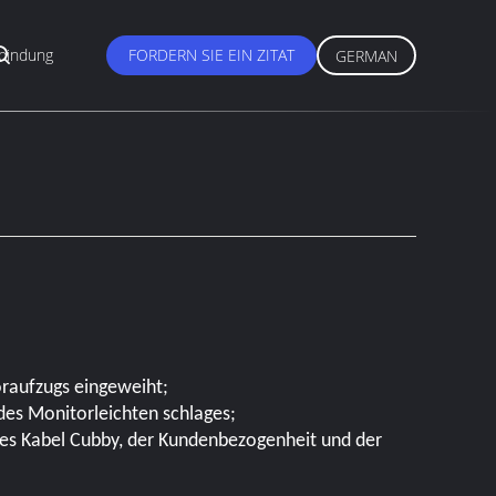
rbindung
FORDERN SIE EIN ZITAT
GERMAN
raufzugs eingeweiht;
des Monitorleichten schlages;
 des Kabel Cubby, der Kundenbezogenheit und der