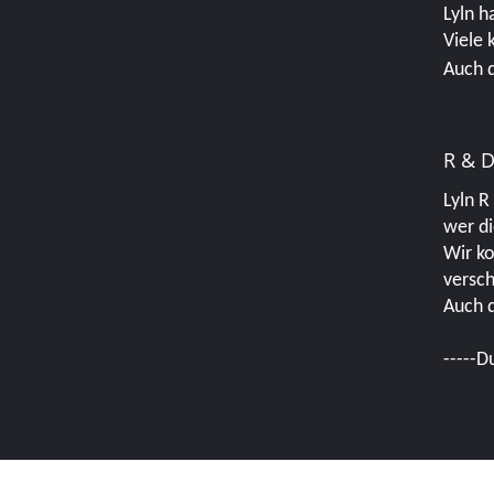
Lyln h
Viele 
Auch d
R & 
Lyln R
wer di
Wir ko
versch
Auch d
-----D