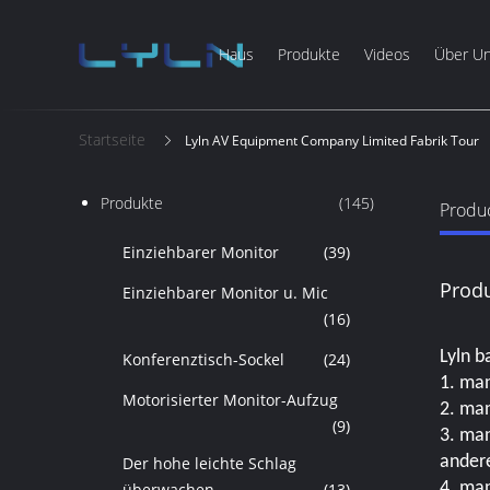
Haus
Produkte
Videos
Über U
Startseite
Lyln AV Equipment Company Limited Fabrik Tour
Produkte
(145)
Produc
Einziehbarer Monitor
(39)
Produ
Einziehbarer Monitor u. Mic
(16)
Lyln b
Konferenztisch-Sockel
(24)
1. ma
Motorisierter Monitor-Aufzug
2. man
(9)
3. man
andere
Der hohe leichte Schlag
4. man
überwachen
(13)