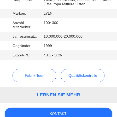
Osteuropa Mittlere Osten
QUALITÄTSKONTROLLE
Marken:
LYLN
Anzahl
100~300
TRETEN
Mitarbeiter:
SIE
Jahresumsatz:
10,000,000-20,000,000
MIT
Gegründet:
1999
UNS
Export-PC:
40% - 50%
IN
VERBINDUNG
Fabrik Tour
Qualitätskontrolle
NACHRICHTEN
LERNEN SIE MEHR
FÄLLE
KONTAKT!