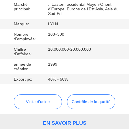
Marché
, ,Eastern occidental Moyen-Orient
principal:
d'Europe, Europe de l'Est Asia, Asie du
VISITE
Sud-Est
D'USINE
Marque:
LYLN
Nombre
100~300
CONTRÔLE
d'employés:
DE
Chiffre
10,000,000-20,000,000
d'affaires:
QUALITÉ
année de
1999
création:
CONTACTEZ-
Export pc:
40% - 50%
NOUS
Visite d'usine
Contrôle de la qualité
NOUVELLES
CAS
EN SAVOIR PLUS