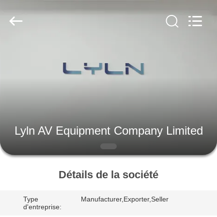
AV
Equipment
Company
Limited.
All
Rights
Reserved.
MAISON
DES
PRODUITS
VIDÉOS
Lyln AV Equipment Company Limited
AU
SUJET
Détails de la société
DE
Type
Manufacturer,Exporter,Seller
NOUS
d'entreprise: