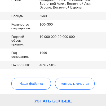
Восточной Азии , Восточной Азии ,
ПРОВЕРКА
Эуропе, Восточной Европы
КАЧЕСТВА
Бренды:
ЛИЛН
Количество
100~300
сотрудников:
СВЯЖИТЕСЬ
Годовой
10,000,000-20,000,000
МЫ
объем
продаж:
НОВОСТИ
Год
1999
основания:
Экспорт ПК:
40% - 50%
СЛУЧАИ
СПРОСИТЕ
Наша фабрика
контроль качества
ЦИТАТУ
УЗНАТЬ БОЛЬШЕ