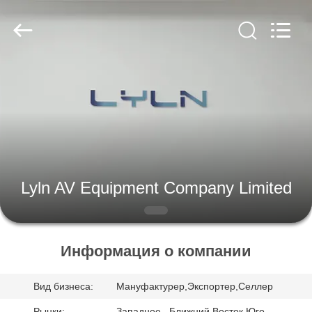
AV
Equipment
Company
Limited.
All
Rights
Reserved.
ДОМ
ПРОДУКТЫ
РОЛИКИ
Lyln AV Equipment Company Limited
О
НАС
Информация о компании
ПУТЕШЕСТВИЕ
Вид бизнеса:
Мануфактурер,Экспортер,Селлер
ФАБРИКИ
Рынки:
Западное , Ближний Восток Юго-