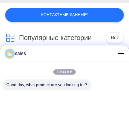
КАРТА
САЙТА
КОНТАКТНЫЕ ДАННЫЕ!
ПОЛИТИКА
КОНФИДЕНЦИАЛЬНОСТИ
Популярные категории
Все
sales
Ретрактабле
Ретрактабле
монитор
монитор & Мик
10:33 AM
Гнездо стола
Моторизованный
Good day, what product are you looking for?
переговоров
подъем монитора
Сальто
поднимающее
Намеплате цифров
вверх контролирует