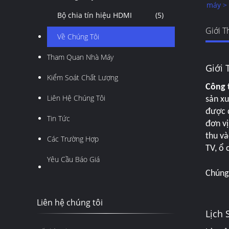
máy >
Bộ chia tín hiệu HDMI
(5)
Giới T
Về Chúng Tôi
Tham Quan Nhà Máy
Giới 
Kiểm Soát Chất Lượng
Công t
Liên Hệ Chúng Tôi
sản xu
được đ
Tin Tức
đơn vị
thu và
Các Trường Hợp
TV, ổ 
Yêu Cầu Báo Giá
Chúng 
Liên hệ chúng tôi
Lịch 