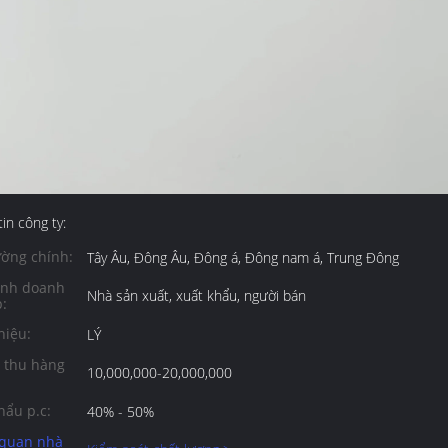
in công ty:
ường chính:
Tây Âu, Đông Âu, Đông á, Đông nam á, Trung Đông
ình doanh
Nhà sản xuất, xuất khẩu, người bán
:
hiệu:
LÝ
 thu hàng
10,000,000-20,000,000
hẩu p.c:
40% - 50%
quan nhà