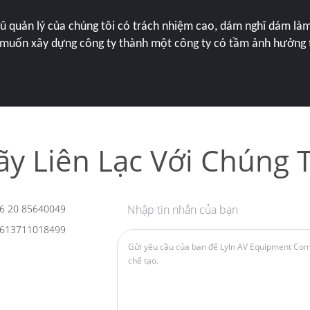
ũ quản lý của chúng tôi có trách nhiệm cao, dám nghĩ dám làm 
muốn xây dựng công ty thành một công ty có tầm ảnh hưởng 
ãy Liên Lạc Với Chúng T
6 20 85640049
Nhập tin nhắn của bạn
613711018499