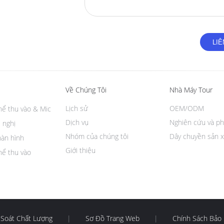
Về Chúng Tôi
Nhà Máy Tour
Lịch sử
OEM/ODM
hể thu vào & Mic
Dịch vụ
Nghiên cứu và ph
 nghị
Nhóm của chúng tôi
Dây chuyền sản x
màn hình
Giới thiệu
hể thu vào
 Soát Chất Lượng
|
Sơ Đồ Trang Web
|
Chính Sách Bảo