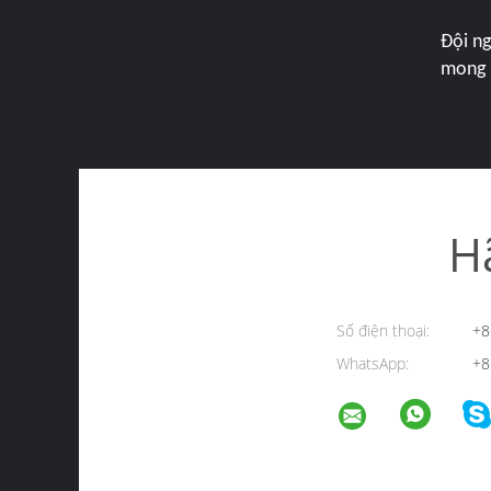
Đội ng
mong 
H
Số điện thoại:
+8
WhatsApp:
+8