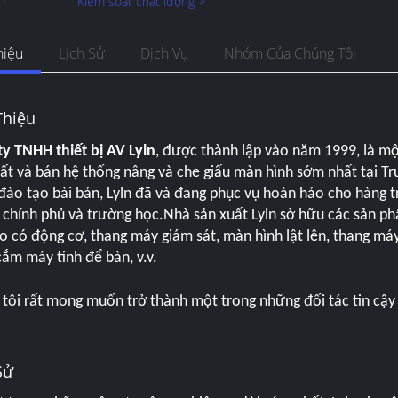
Kiểm soát chất lượng >
hiệu
Lịch Sử
Dịch Vụ
Nhóm Của Chúng Tôi
Thiệu
y TNHH thiết bị AV Lyln
, được thành lập vào năm 1999, là mộ
ất và bán hệ thống nâng và che giấu màn hình sớm nhất tại T
ào tạo bài bản, Lyln đã và đang phục vụ hoàn hảo cho hàng 
 chính phủ và trường học.Nhà sản xuất Lyln sở hữu các sản p
o có động cơ, thang máy giám sát, màn hình lật lên, thang máy
cắm máy tính để bàn, v.v.
tôi rất mong muốn trở thành một trong những đối tác tin cậy 
Sử