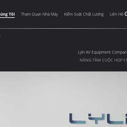
úng Tôi
Tham Quan Nhà Máy
Kiểm Soát Chất Lượng
Liên Hệ C
y
Lyln AV Equipment Company
NÂNG TẦM CUỘC HỌP C