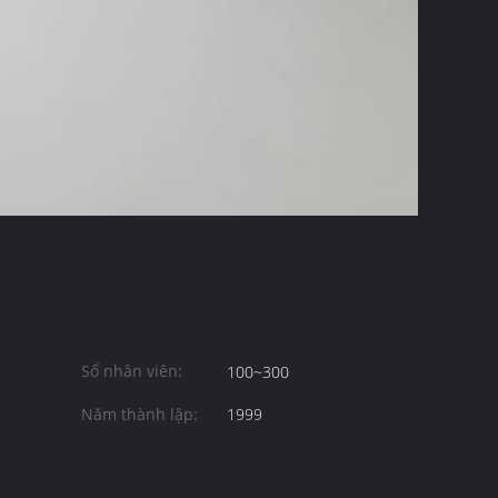
Số nhân viên:
100~300
Năm thành lập:
1999