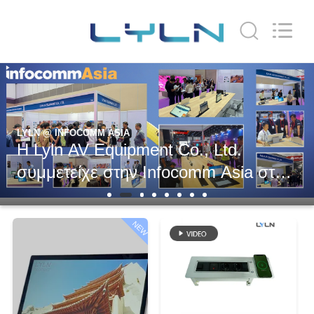
Lyln
AV
Equipment
Company
Limited.
All
Rights
Reserved.
ΣΠΊΤΙ
ΠΡΟΪΌΝΤΑ
LYLN @ INFOCOMM ASIA
Η Lyln AV Equipment Co., Ltd.
ΒΊΝΤΕΟ
συμμετείχε στην Infocomm Asia στην
Μπανγκόκ της Ταϊλάνδης.
ΠΕΡΊΠΟΥ
ΕΜΕΊΣ
NEW
ΓΎΡΟΣ
ΕΡΓΟΣΤΑΣΊΩΝ