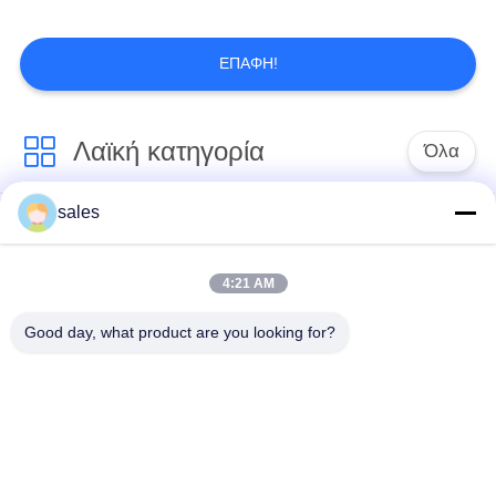
ΕΠΑΦΉ!
Λαϊκή κατηγορία
Όλα
sales
Εισελκόμενο όργανο
Εισελκόμενα όργανο
ελέγχου
ελέγχου & Mic
4:21 AM
Επιτραπέζια
Μηχανοποιημένος
Good day, what product are you looking for?
υποδοχή
ανελκυστήρας
διασκέψεων
οργάνων ελέγχου
Το κτύπημα ελέγχει
Ψηφιακή πινακίδα
επάνω