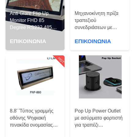
ΠΟΙΟΤΙΚΌΣ
Anti Glare Flip Up
Μηχανοκίνητη πρίζα
ΈΛΕΓΧΟΣ
Monitor FHD 85
τραπεζιού
Degree RS232 485
συνεδριάσεων με
VGA HDMI Screen
ασύρματη φόρτιση
ΜΑΣ
ΕΠΙΚΟΙΝΩΝΊΑ
ΕΠΙΚΟΙΝΩΝΊΑ
πιστοποιημένη CE
ΕΛΆΤΕ
ΣΕ
HOT
ΕΠΑΦΉ
ΜΕ
ΝΈΑ
8.8' 'Τύπος γραμμής
Pop Up Power Outlet
ΠΕΡΙΠΤΏΣΕΙΣ
οθόνης Ψηφιακή
με ασύρματο φορτιστή
πινακίδα ονομασίας
για τραπέζι
PNP-880
συνεδριάσεων/