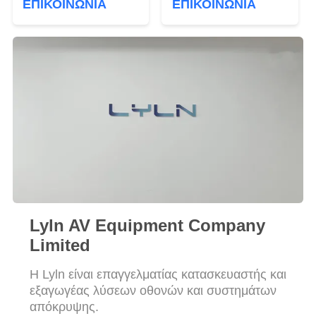
ΖΗΤΉΣΤΕ
ΕΠΙΚΟΙΝΩΝΊΑ
ΕΠΙΚΟΙΝΩΝΊΑ
αίθουσα συσκέψεων
ΈΝΑ
ΑΠΌΣΠΑΣΜΑ
SITEMAP
ΠΟΛΙΤΙΚΉ
ΑΠΟΡΡΉΤΟΥ
Lyln AV Equipment Company
Limited
Η Lyln είναι επαγγελματίας κατασκευαστής και
εξαγωγέας λύσεων οθονών και συστημάτων
απόκρυψης.