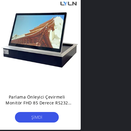
Parlama Önleyici Çevirmeli
Monitör FHD 85 Derece RS232
485 VGA HDMI Ekran
ŞIMDI
BAŞVURUN