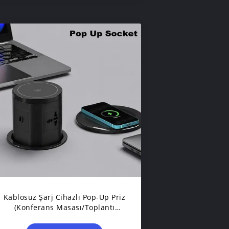
Kablosuz Şarj Cihazlı Pop-Up Priz
(Konferans Masası/Toplantı
Odası İçin)