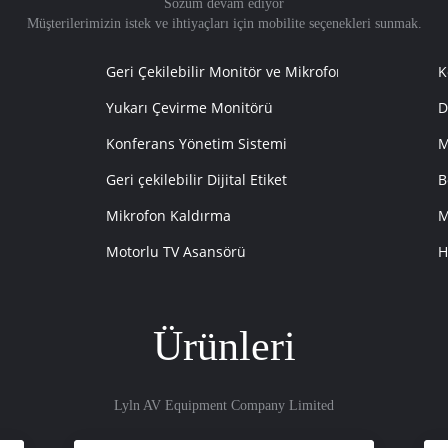
Sözüm devam ediyor
Müşterilerimizin istek ve ihtiyaçları için mobilite seçenekleri sunmak.
Geri Çekilebilir Monitör ve Mikrofon
K
Yukarı Çevirme Monitörü
D
Konferans Yönetim Sistemi
M
Geri çekilebilir Dijital Etiket
B
Mikrofon Kaldırma
M
Motorlu TV Asansörü
H
Ürünleri
Lyln AV Equipment Company Limited