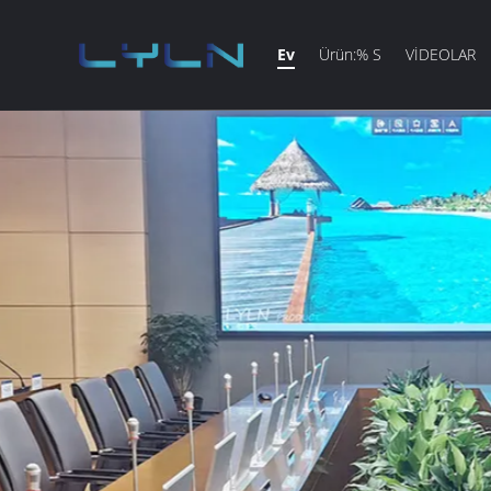
Ev
Ürün:% S
VİDEOLAR