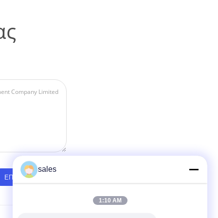
ας
sales
1:10 AM