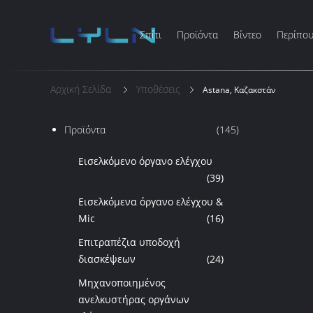
Σπίτι
Προϊόντα
Βίντεο
Περίπου
Αρχική Σελίδα
Υποθέσεις
Astana, Καζακστάν
Προϊόντα
(145)
Εισελκόμενο όργανο ελέγχου
(39)
Εισελκόμενα όργανο ελέγχου &
Mic
(16)
Επιτραπέζια υποδοχή
διασκέψεων
(24)
Μηχανοποιημένος
ανελκυστήρας οργάνων