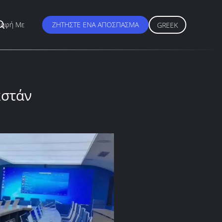
παφή Με
ΖΗΤΉΣΤΕ ΈΝΑ ΑΠΌΣΠΑΣΜΑ
GREEK
κστάν