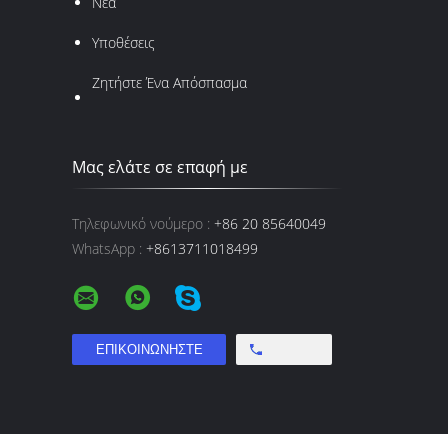
Νέα
Υποθέσεις
Ζητήστε Ένα Απόσπασμα
Μας ελάτε σε επαφή με
Τηλεφωνικό νούμερο :
+86 20 85640049
WhatsApp :
+8613711018499
Free call