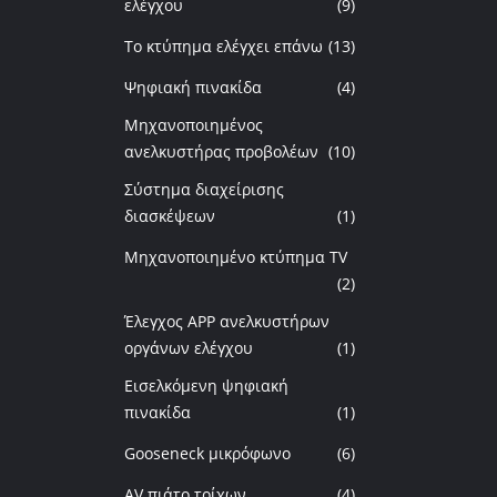
ελέγχου
(9)
Το κτύπημα ελέγχει επάνω
(13)
Ψηφιακή πινακίδα
(4)
Μηχανοποιημένος
ανελκυστήρας προβολέων
(10)
Σύστημα διαχείρισης
διασκέψεων
(1)
Μηχανοποιημένο κτύπημα TV
(2)
Έλεγχος APP ανελκυστήρων
οργάνων ελέγχου
(1)
Εισελκόμενη ψηφιακή
πινακίδα
(1)
Gooseneck μικρόφωνο
(6)
AV πιάτο τοίχων
(4)