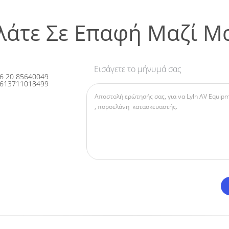
λάτε Σε Επαφή Μαζί Μ
Εισάγετε το μήνυμά σας
6 20 85640049
613711018499