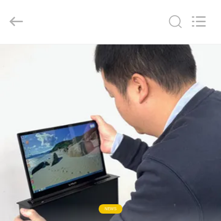
2026
Lyln
AV
Equipment
Company
Limited.
All
Rights
घर
Reserved.
उत्पादों
वीडियो
हमारे
बारे
में
कारखाना
NEWS