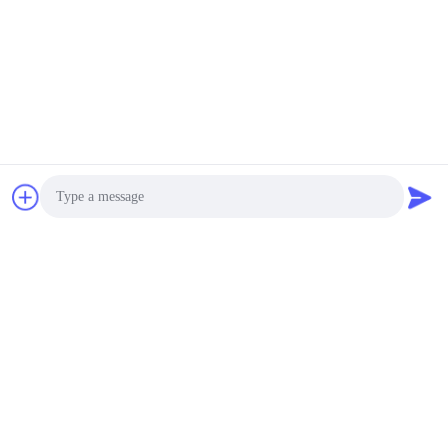
Photo
Video Call
Audio Call