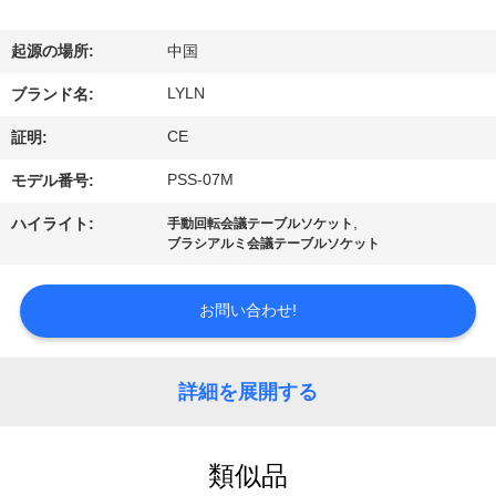
達
起源の場所:
中国
に
LYLN
ブランド名:
つ
CE
証明:
い
PSS-07M
モデル番号:
て
,
ハイライト:
手動回転会議テーブルソケット
ブラシアルミ会議テーブルソケット
工
お問い合わせ!
場
旅
詳細を展開する
行
類似品