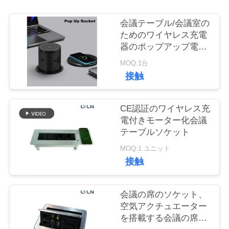
品
質
会議テーブル/会議室の
ためのワイヤレス充電
管
器のポップアップ電源
出口
理
MOQ:1台
接触
私
CE認証のワイヤレス充
達
電付きモーター化会議
テーブルソケット
に
MOQ:1 ユニット
連
接触
絡
会議の席のソケット、
し
空気アクチュエーター
な
を搭載する会議の席の