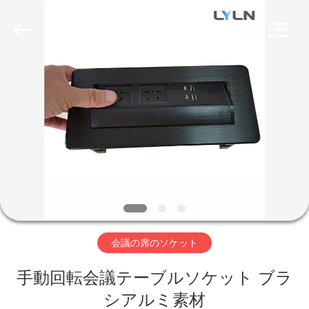
イ
ヤ
ー.
Copyright
©
2020
-
家
2026
Lyln
AV
Equipment
Company
Limited.
製
All
Rights
Reserved.
品
ビ
デ
会議の席のソケット
オ
手動回転会議テーブルソケット ブラ
シアルミ素材
私