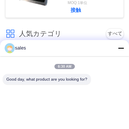
Cubbyを現れて下さい
MOQ:1単位
さ
接触
い
人気カテゴリ
すべて
ニ
ュ
sales
引き込み式のモニタ
引き込み式のモニタ
ー
ー及びMic
ー
6:30 AM
ス
モーターを備えられ
Good day, what product are you looking for?
会議の席のソケット
たモニターの上昇
ケ
上りフリップは監察
デジタル ネームプレ
ー
します
ート
ス
モーターを備えられ