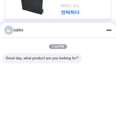
이
MOQ:1 유닛
스
연락하다
조
sales
모든
회
7:18 PM
를
철회 가능한 감시자 &
철회 가능한 감시자
Mic
Good day, what product are you looking for?
요
청
회의장 소켓
자동화된 감시자 상승
하
위 손가락으로 튀김
다
디지털 방식으로 명찰
은 감시합니다
사
자동화된 영사기 상
회의 관리 체계
승