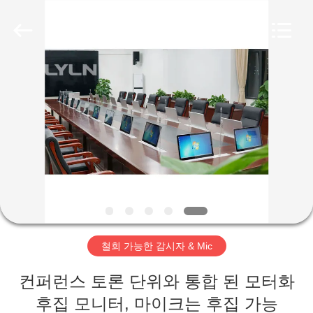
자.
Copyright
©
2020
-
2026
Lyln
AV
집
Equipment
Company
Limited.
All
Rights
Reserved.
제
품
동
영
철회 가능한 감시자 & Mic
상
컨퍼런스 토론 단위와 통합 된 모터화
후집 모니터, 마이크는 후집 가능
회