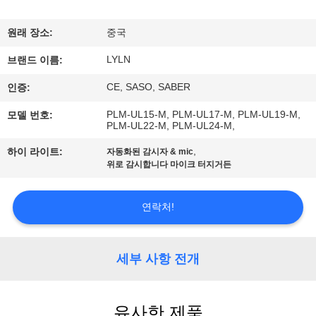
사
원래 장소:
중국
소
LYLN
브랜드 이름:
개
CE, SASO, SABER
인증:
PLM-UL15-M, PLM-UL17-M, PLM-UL19-M,
모델 번호:
공
PLM-UL22-M, PLM-UL24-M,
장
,
하이 라이트:
자동화된 감시자 & mic
위로 감시합니다 마이크 터지거든
견
학
연락처!
품
세부 사항 전개
질
유사한 제품