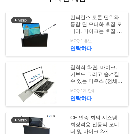
관
리
컨퍼런스 토론 단위와
통합 된 모터화 후집 모
니터, 마이크는 후집 가
문
능
MOQ:1 유닛
의
연락하다
하
기
철회식 화면, 마이크,
키보드 그리고 숨겨질
수 있는 마우스 (전체
시리즈)
소
MOQ:1개 단위
연락하다
식
CE 인증 회의 시스템
케
회장석용 전동식 모니
터 및 마이크 2개