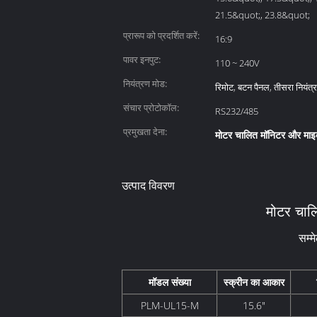
21.5&quot;, 23.8&quot;
प्रारूप को प्रदर्शित करें:
16:9
पावर इनपुट:
110 ~ 240V
नियंत्रण मोड:
रिमोट, बटन पैनल, तीसरा नियंत्
संचार प्रोटोकॉल:
RS232/485
प्रमुखता देना:
मोटर चालित मॉनिटर और मा
उत्पाद विवरण
मोटर चालि
सम्म
मॉडल संख्या
स्क्रीन का आकार
PLM-UL15-M
15.6"