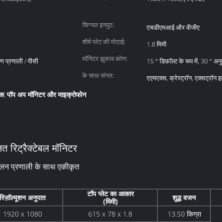
सिग्नल इनपुट:
एचडीएमआई और वीजीए
शीर्ष प्लेट की मोटाई:
1.8 मिमी
मॉनिटर झुकाव कोण:
रण प्रणाली / पीसी
15 ° डिफ़ॉल्ट के रूप में, 30 ° अन
के साथ संगत:
एएमएक्स, क्रेस्ट्रॉन, एक्सट्रॉन इ
इक
पॉप अप मॉनिटर और माइक्रोफोन
,
त रिट्रैक्टेबल मॉनिटर
ेलन प्रणाली के साथ एकीकृत
टॉप प्लेट का आकार
रिज़ॉल्यूशन अनुपात
शुद्ध वजन
(मिमी)
1920 x 1080
615 x 78 x 1.8
13.50 किग्रा