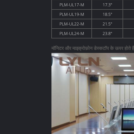
PLM-UL17-M
17.3"
PLM-UL19-M
18.5"
PLM-UL22-M
21.5"
PLM-UL24-M
23.8"
मॉनिटर और माइक्रोफ़ोन डेस्कटॉप के ऊपर होते है