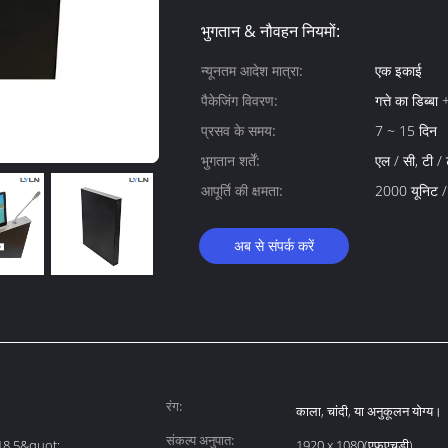
भुगतान & नौवहन नियमों:
न्यूनतम आदेश मात्रा:
एक इकाई
पैकेजिंग विवरण:
गत्ते का डिब्बा
प्रसव के समय:
7 ~ 15 दिन
भुगतान शर्तें:
एल / सी, टी / ट
आपूर्ति की क्षमता:
2000 यूनिट /
अब से संपर्क करें
रंग:
काला, चांदी, या अनुकूलन योग्य।
संकल्प अनुपात:
18.5&quot;,
1920 x 1080(एफएचडी)