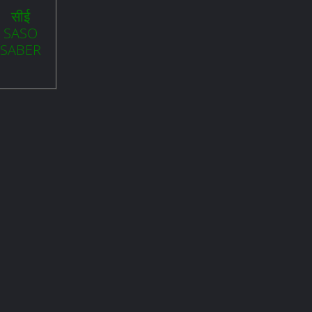
सीई
SASO
SABER