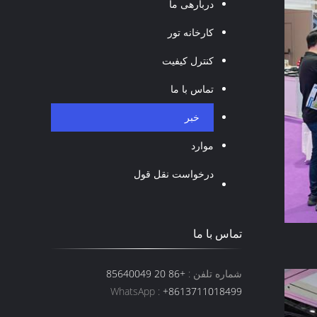
دربارهی ما
کارخانه تور
کنترل کیفیت
تماس با ما
خبر
موارد
درخواست نقل قول
تماس با ما
شماره تلفن :
+86 20 85640049
WhatsApp :
+8613711018499