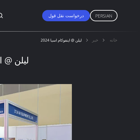
درخواست نقل قول
PERSIAN
خانه
خبر
ليلن @ اينفوکام اسيا 2024
ليلن @ اين