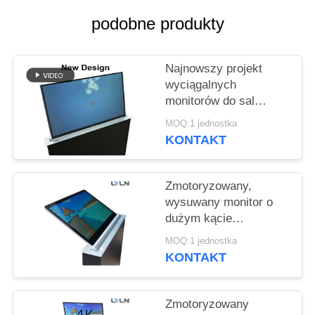
POPROSIĆ
podobne produkty
O
WYCENĘ
Najnowszy projekt
wyciągalnych
SITEMAP
monitorów do sal
konferencyjnych i
MOQ:1 jednostka
szkoleń
POLITYKA
KONTAKT
PRYWATNOŚCI
Zmotoryzowany,
wysuwany monitor o
dużym kącie
nachylenia RS232 IPS,
MOQ:1 jednostka
pełny widok, grubość
KONTAKT
1,8 mm
Zmotoryzowany