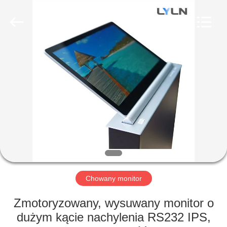
AV
Equipment
Company
Limited.
All
Rights
Reserved.
DOM
PRODUKTY
FILMY
O
NAS
Chowany monitor
WYCIECZKA
Zmotoryzowany, wysuwany monitor o
PO
dużym kącie nachylenia RS232 IPS,