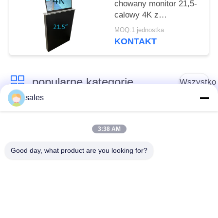
chowany monitor 21,5-
calowy 4K z
regulowanym kątem
MOQ:1 jednostka
nachylenia
KONTAKT
popularne kategorie
Wszystko
sales
Wysuwany monitor i
Chowany monitor
mikrofon
3:38 AM
Good day, what product are you looking for?
gniazdo do stołu
zmotoryzowany
konferencyjnego
podnośnik monitora
Cyfrowa tabliczka
Odchylany monitor
znamionowa