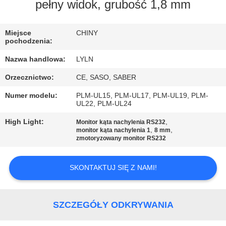
FABRYCE
pełny widok, grubość 1,8 mm
KONTROLA
Miejsce
CHINY
pochodzenia:
JAKOŚCI
Nazwa handlowa:
LYLN
Orzecznictwo:
CE, SASO, SABER
SKONTAKTUJ
Numer modelu:
PLM-UL15, PLM-UL17, PLM-UL19, PLM-
SIĘ
UL22, PLM-UL24
Z
High Light:
,
Monitor kąta nachylenia RS232
,
,
NAMI
monitor kąta nachylenia 1
8 mm
zmotoryzowany monitor RS232
AKTUALNOŚCI
SKONTAKTUJ SIĘ Z NAMI!
SPRAWY
SZCZEGÓŁY ODKRYWANIA