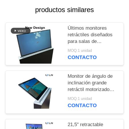
CASOS
productos similares
PIDA
Últimos monitores
UNA
retráctiles diseñados
CITA
para salas de
conferencias y salas
MOQ:1 unidad
de entrenamiento
MAPA
CONTACTO
DEL
SITIO
Monitor de ángulo de
inclinación grande
retráctil motorizado
POLÍTICA
RS232 IPS Vista
MOQ:1 unidad
DE
completa de 1,8 mm de
CONTACTO
espesor
PRIVACIDAD
21,5" retractable