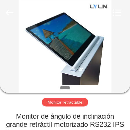
AV
Equipment
Company
Limited.
All
Rights
Reserved.
HOGAR
PRODUCTOS
VIDEOS
SOBRE
NOSOTROS
Monitor retractable
VIAJE
Monitor de ángulo de inclinación
DE
grande retráctil motorizado RS232 IPS