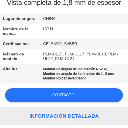
LA
Vista completa de 1,8 mm de espesor
FÁBRICA
Lugar de origen:
CHINA
CONTROL
Nombre de la
LYLN
marca:
DE
Certificación:
CE, SASO, SABER
CALIDAD
Número de
PLM-UL15, PLM-UL17, PLM-UL19, PLM-
modelo:
UL22, PLM-UL24
ÉNTRENOS
Alta luz:
,
Monitor de ángulo de inclinación RS232
,
,
EN
Monitor de ángulo de inclinación de 1
8 mm
Monitor RS232 motorizado
CONTACTO
CON
CONTACTO!
NOTICIAS
INFORMACIÓN DETALLADA