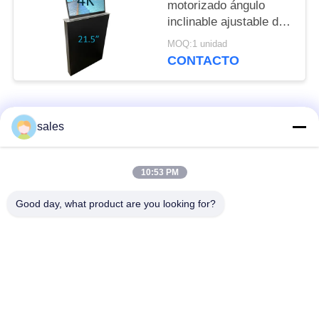
motorizado ángulo
inclinable ajustable del
monitor de la pantalla
MOQ:1 unidad
4K
CONTACTO
Categorías Populares
Todos
sales
Monitor y Mic
10:53 PM
Monitor retractable
retractables
Good day, what product are you looking for?
Zócalo de la mesa de
Elevación motorizada
reuniones
del monitor
El tirón ascendente
Letrero de Digitaces
supervisa