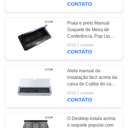
FÁBRICA
Cubby do cabo do
CONTATO
avoirdupois
manualmente
CONTROLE
Prata e preto Manual
DA
Soquete de Mesa de
Conferência, Pop Up
QUALIDADE
Cubby Certificado CE
MOQ:1 unidade
CONTATO
CONTACTE-
NOS
Aleta manual da
instalação fácil acima da
NOTÍCIA
caixa do Cubby do cabo
com uso seguro e fácil
MOQ:1 unidade
CONTATO
ESTOJOS
PEÇA
O Desktop estala acima
o soquete popular com