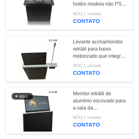
UMAS
hotéis modela não PSS-
CITAÇÕES
06H
MOQ:1 unidade
CONTATO
MAPA
DO
Levante acima/monitor
retrátil para baixo
SITE
motorizado que integra
com unidade fixa da
MOQ:1 unidade
POLÍTICA
discussão da
CONTATO
conferência
DE
PRIVACIDADE
Monitor retrátil de
alumínio escovado para
a sala da
videoconferência
MOQ:1 unidade
CONTATO