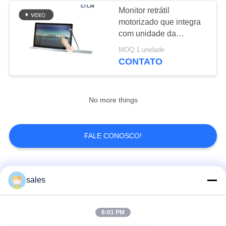
Monitor retrátil
motorizado que integra
com unidade da
discussão da
MOQ:1 unidade
conferência
CONTATO
No more things
FALE CONOSCO!
Categorias populares
Todos
sales
Elevador motorizado
8:01 PM
Monitor retrátil
do monitor