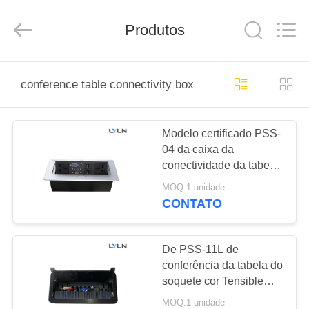
AV
Equipment
Company
Produtos
Limited.
All
Rights
Reserved.
CASA
conference table connectivity box
PRODUTOS
Modelo certificado PSS-
04 da caixa da
VÍDEOS
conectividade da tabela
de conferência do aço
MOQ:1 unidade
carbono CE material
SOBRE
CONTATO
NÓS
De PSS-11L de
EXCURSÃO
conferência da tabela do
soquete cor Tensible
DA
modelo do preto do
MOQ:1 unidade