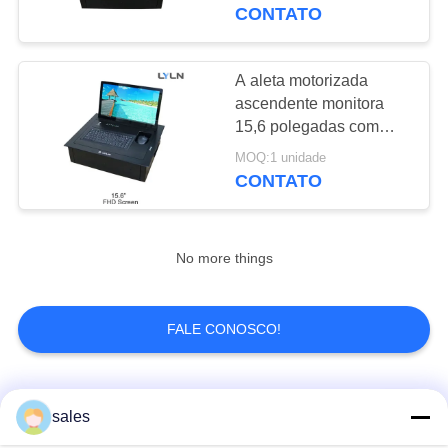
FÁBRICA
antissistema da pitada
CONTATO
CONTROLE
A aleta motorizada
DA
ascendente monitora
15,6 polegadas com
QUALIDADE
teclado e rato PLT-15S
MOQ:1 unidade
CONTATO
CONTACTE-
NOS
No more things
NOTÍCIA
FALE CONOSCO!
ESTOJOS
Categorias populares
Todos
PEÇA
sales