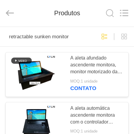
AV
Equipment
Company
Produtos
Limited.
All
Rights
Reserved.
CASA
retractable sunken monitor
PRODUTOS
A aleta afundado
ascendente monitora,
VÍDEOS
monitor motorizado da
aleta, tela táctil,
MOQ:1 unidade
SOBRE
CONTATO
NÓS
A aleta automática
EXCURSÃO
ascendente monitora
com o controlador
DA
remoto sem fio do RF e
MOQ:1 unidade