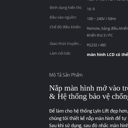
hình:
Định dạng hiển thị:
16: 9
Đầu vào nguồn:
100 ~ 240V / 50Hz
Chế độ điều khiển:
Remote, bảng điều khiển
khiển thứ 3 / PC
Giao thức truyền
RS232 / 485
thông:
Làm nổi bật:
màn hình LCD có thể
Mô Tả Sản Phẩm
Nắp màn hình mở vào t
& Hệ thống bảo vệ chốn
Để làm cho hệ thống Lyln Lift đẹp hơn
chúng tôi thiết kế nắp màn hình để t
Sau khi sử dụng, sau đó nhấc màn hình