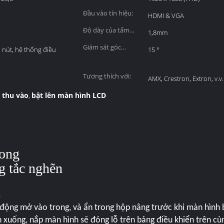
Đầu vào tín hiệu:
HDMI & VGA
Độ dày của tấm
1,8mm
trên cùng:
Giám sát góc
 nút, hệ thống điều
15 °
nghiêng:
Tương thích với:
AMX, Crestron, Extron, v.v.
 thu vào
bật lên màn hình LCD
,
rong
g tắc nghẽn
,
ự động mở vào trong,
và ẩn trong hộp nâng trước khi màn hình 
 xuống, nắp màn hình sẽ đóng lỗ trên bảng điều khiển trên cù