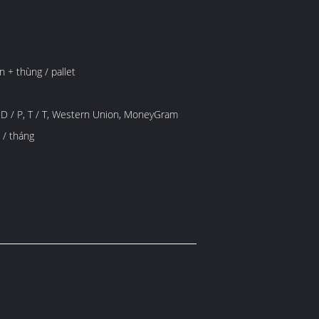
n + thùng / pallet
A, D / P, T / T, Western Union, MoneyGram
 / tháng