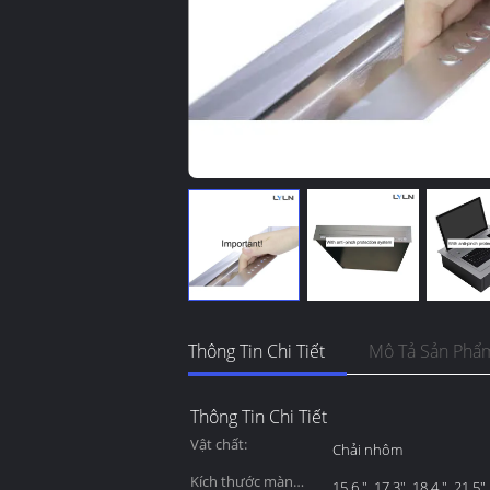
Thông Tin Chi Tiết
Mô Tả Sản Phẩ
Thông Tin Chi Tiết
Vật chất:
Chải nhôm
Kích thước màn
15,6 ", 17,3", 18,4 ", 21,5",