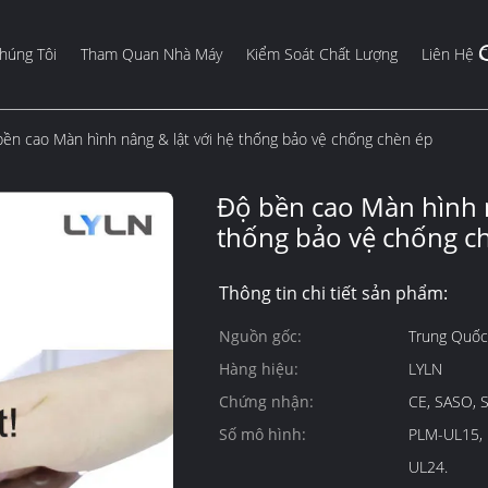
húng Tôi
Tham Quan Nhà Máy
Kiểm Soát Chất Lượng
Liên Hệ C
ền cao Màn hình nâng & lật với hệ thống bảo vệ chống chèn ép
Độ bền cao Màn hình n
thống bảo vệ chống c
Thông tin chi tiết sản phẩm:
Nguồn gốc:
Trung Quốc
Hàng hiệu:
LYLN
Chứng nhận:
CE, SASO, 
Số mô hình:
PLM-UL15, 
UL24.