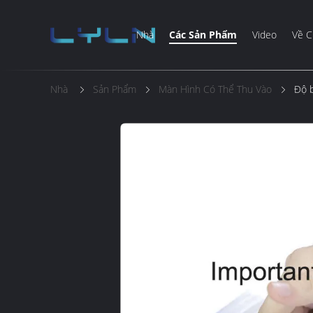
Nhà
Các Sản Phẩm
Video
Về C
Nhà
Sản Phẩm
Màn Hình Có Thể Thu Vào
Độ b