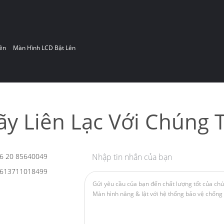
ên
Màn Hình LCD Bật Lên
ãy Liên Lạc Với Chúng T
6 20 85640049
Nhập tin nhắn của bạn
613711018499