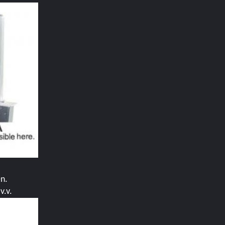
ên.
v.v.