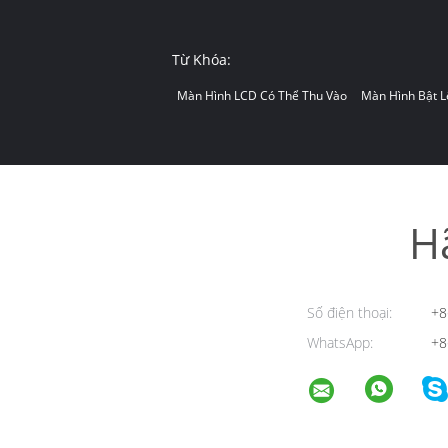
Từ Khóa:
Màn Hình LCD Có Thể Thu Vào
Màn Hình Bật L
H
Số điện thoại:
+8
WhatsApp:
+8