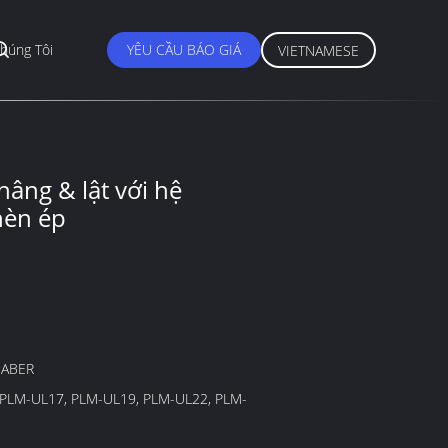
húng Tôi
YÊU CẦU BÁO GIÁ
VIETNAMESE
âng & lật với hệ
hèn ép
SABER
PLM-UL17, PLM-UL19, PLM-UL22, PLM-