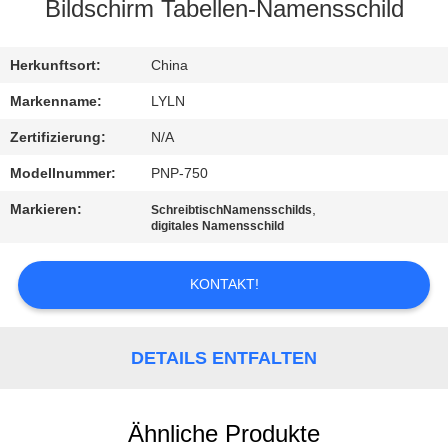
Bildschirm Tabellen-Namensschild
QUALITÄTSKONTROLLE
Herkunftsort:
China
TRETEN
Markenname:
LYLN
SIE
Zertifizierung:
N/A
MIT
Modellnummer:
PNP-750
UNS
Markieren:
,
SchreibtischNamensschilds
IN
digitales Namensschild
VERBINDUNG
KONTAKT!
NACHRICHTEN
DETAILS ENTFALTEN
FÄLLE
Ähnliche Produkte