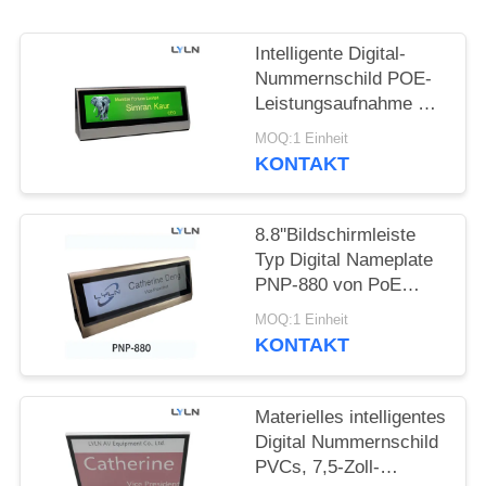
FORDERN
SIE EIN
Intelligente Digital-
ZITAT
Nummernschild POE-
Leistungsaufnahme mit
Stütz-Software-Modell
SITEMAP
MOQ:1 Einheit
PNP-880
KONTAKT
DATENSCHUTZRICHTLINIE
8.8''Bildschirmleiste
Typ Digital Nameplate
PNP-880 von PoE
betrieben und verwaltet
MOQ:1 Einheit
KONTAKT
Materielles intelligentes
Digital Nummernschild
PVCs, 7,5-Zoll-