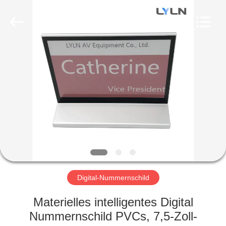
AV
Equipment
Company
Limited.
All
Rights
Reserved.
HAUS
PRODUKTE
VIDEOS
ÜBER
UNS
Digital-Nummernschild
FABRIK-
Materielles intelligentes Digital
AUSFLUG
Nummernschild PVCs, 7,5-Zoll-