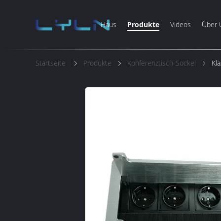
Haus
Produkte
Videos
Über 
Startseite
Produkte
Konferenztisch-Sockel
Kl