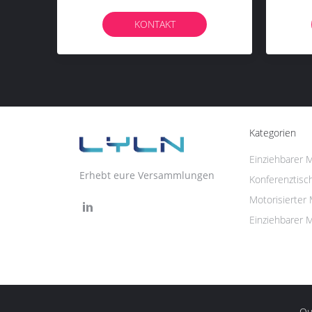
Konferenztisch/
KONTAKT
KONTAK
Kategorien
Einziehbarer M
Erhebt eure Versammlungen
Konferenztisc
Motorisierter
Einziehbarer 
Qua