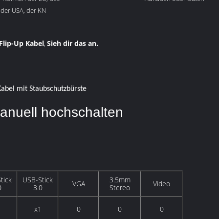
 der USA, der KN
lip-Up Kabel
Sieh dir das an.
,
Kabel mit Staubschutzbürste
anuell hochschalten
tick
USB-Stick
3.5mm
VGA
Video
0
3.0
Stereo
1
x1
0
0
0