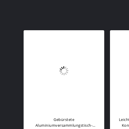
Manuell Aufklappbare Steckdosen
Pop-Up-Stromansc
| Mehrstufig Verstellbar
Drahtlosem Lade