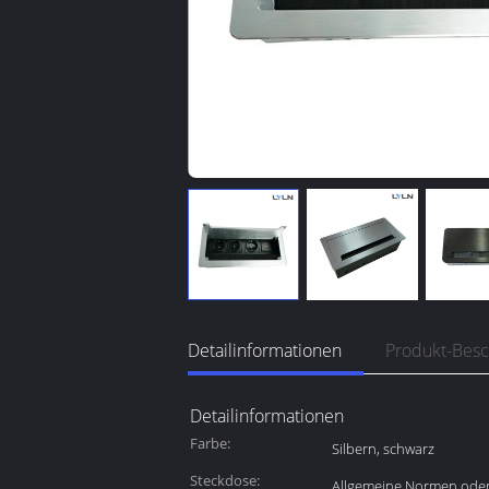
Detailinformationen
Produkt-Bes
Detailinformationen
Farbe:
Silbern, schwarz
Steckdose:
Allgemeine Normen oder