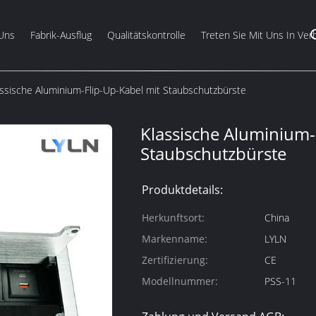
Uns
Fabrik-Ausflug
Qualitätskontrolle
Treten Sie Mit Uns In Ver
assische Aluminium-Flip-Up-Kabel mit Staubschutzbürste
Klassische Aluminium-
Staubschutzbürste
Produktdetails:
Herkunftsort:
China
Markenname:
LYLN
Zertifizierung:
CE
Modellnummer:
PSS-11