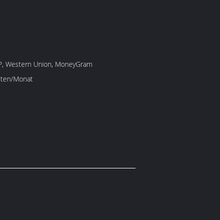
D/P, Western Union, MoneyGram
iten/Monat