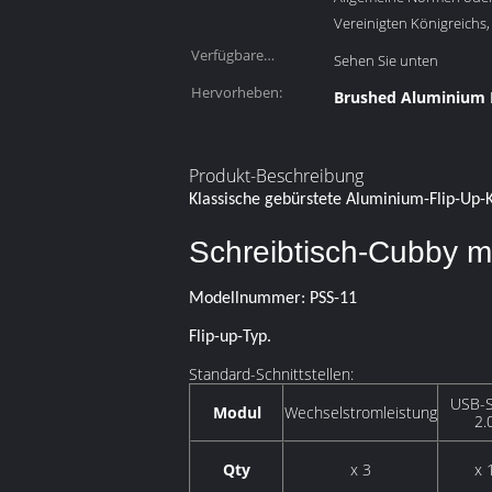
Vereinigten Königreichs,
Verfügbare
Sehen Sie unten
Steckverbinder/Module:
Hervorheben:
Brushed Aluminium F
Produkt-Beschreibung
Klassische gebürstete Aluminium-Flip-Up-
Schreibtisch-Cubby m
Modellnummer: PSS-11
Flip-up-Typ.
Standard-Schnittstellen:
USB-S
Modul
Wechselstromleistung
2.
Qty
x 3
x 