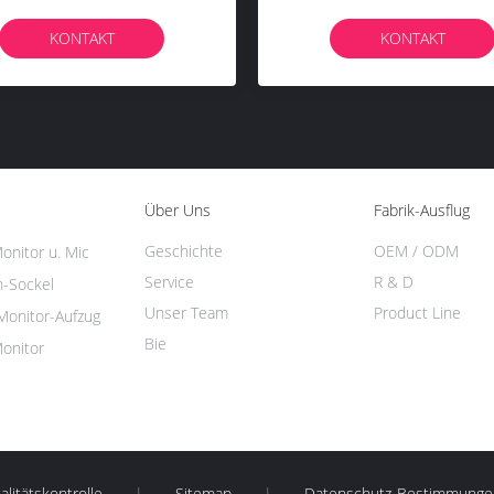
Treffraum
Drahtlosem Ladegerät CE-
Zertifiziert
T
KONTAKT
Über Uns
Fabrik-Ausflug
Geschichte
OEM / ODM
onitor u. Mic
Service
R & D
h-Sockel
Unser Team
Product Line
 Monitor-Aufzug
Bie
Monitor
litätskontrolle
|
Sitemap
|
Datenschutz-Bestimmunge