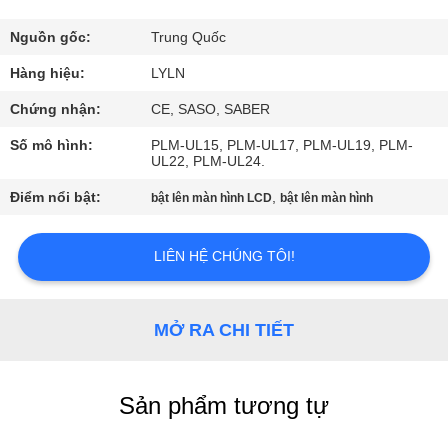
THAM
Nguồn gốc:
Trung Quốc
QUAN
Hàng hiệu:
LYLN
NHÀ
Chứng nhận:
CE, SASO, SABER
MÁY
Số mô hình:
PLM-UL15, PLM-UL17, PLM-UL19, PLM-
UL22, PLM-UL24.
KIỂM
Điểm nổi bật:
,
bật lên màn hình LCD
bật lên màn hình
SOÁT
LIÊN HỆ CHÚNG TÔI!
CHẤT
LƯỢNG
MỞ RA CHI TIẾT
LIÊN
HỆ
Sản phẩm tương tự
CHÚNG