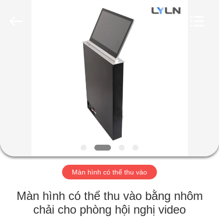
2020
-
2026
Lyln
AV
Equipment
Company
Limited.
NHÀ
All
Rights
Reserved.
CÁC
SẢN
PHẨM
VIDEO
VỀ
Màn hình có thể thu vào
CHÚNG
Màn hình có thể thu vào bằng nhôm
TÔI
chải cho phòng hội nghị video